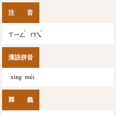
注 音
ˊ
ˊ
ㄒㄧㄥ
ㄇㄟ
漢語拼音
xíng méi
釋 義