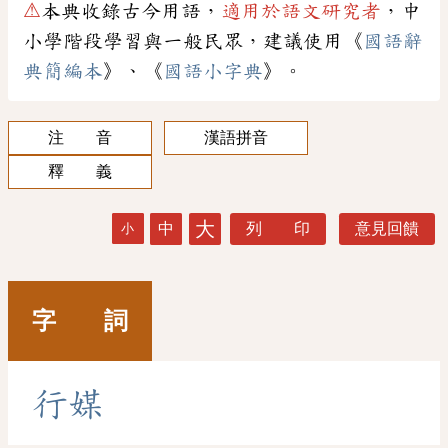
⚠
本典收錄古今用語，
適用於語文研究者
，中
小學階段學習與一般民眾，建議使用《
國語辭
典簡編本
》、《
國語小字典
》。
注 音
漢語拼音
釋 義
大
中
列 印
意見回饋
小
字 詞
行
媒