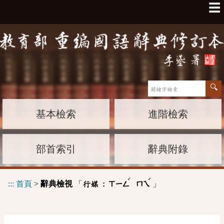
☰
基本檢索
進階檢索
部首索引
辭典附錄
ˊ
ˊ
:::
首頁
>
辭典檢視
「
」
行媒 :
ㄒㄧㄥ
ㄇㄟ