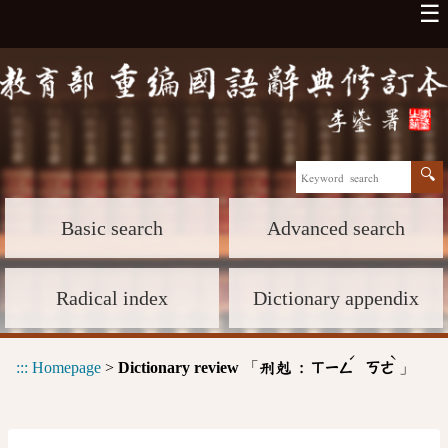
☰
Basic search
Advanced search
Radical index
Dictionary appendix
ˊ
ˋ
:::
Homepage
>
Dictionary review
「
」
刑剋 :
ㄒㄧㄥ
ㄎㄜ