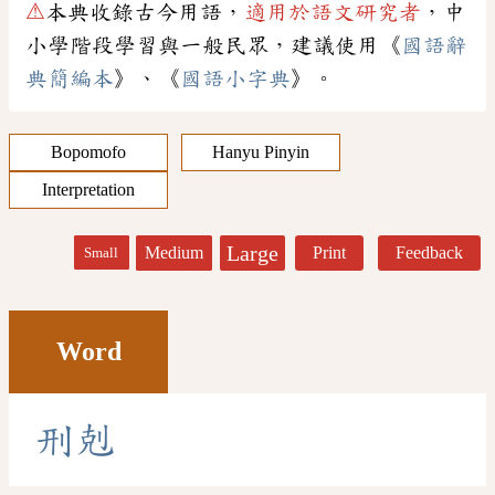
⚠
本典收錄古今用語，
適用於語文研究者
，中
小學階段學習與一般民眾，建議使用《
國語辭
典簡編本
》、《
國語小字典
》。
Bopomofo
Hanyu Pinyin
Interpretation
Large
Medium
Print
Feedback
Small
Word
刑
剋