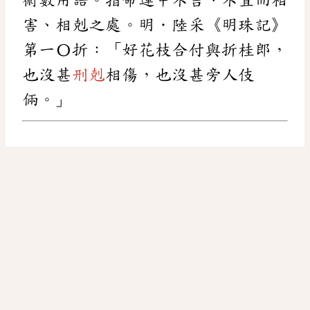
害、相剋之處。明．陸采《明珠記》
第一〇折：「好花枝合付與折桂郎，
也沒甚
刑剋
相傷，也沒甚旁人伎
倆。」