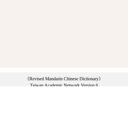
《Revised Mandarin Chinese Dictionary》
Taiwan Academic Network Version 6
©2021 Ministry of Education, R.O.C. All rights reserved.