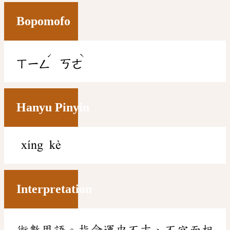
Bopomofo
ˊ
ˋ
ㄒㄧㄥ
ㄎㄜ
Hanyu Pinyin
xíng kè
Interpretation
術數用語。指命運中不吉、不宜而相