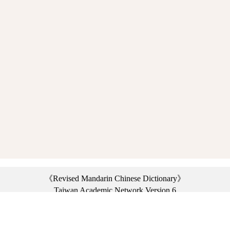
《Revised Mandarin Chinese Dictionary》
Taiwan Academic Network Version 6
©2021 Ministry of Education, R.O.C. All rights reserved.