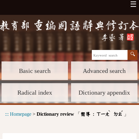
☰
Basic search
Advanced search
Radical index
Dictionary appendix
ˋ
ˇ
:::
Homepage
>
Dictionary review
「
」
嚮導 :
ㄒㄧㄤ
ㄉㄠ