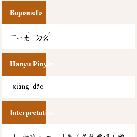
Bopomofo
ˋ
ˇ
ㄒㄧㄤ
ㄉㄠ
Hanyu Pinyin
xiàng dǎo
Interpretation
帶路。如：「為了尋找遭遇山難