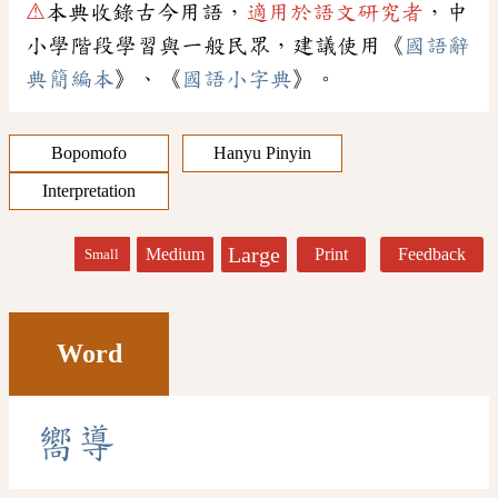
⚠
本典收錄古今用語，
適用於語文研究者
，中
小學階段學習與一般民眾，建議使用《
國語辭
典簡編本
》、《
國語小字典
》。
Bopomofo
Hanyu Pinyin
Interpretation
Large
Medium
Print
Feedback
Small
Word
嚮
導