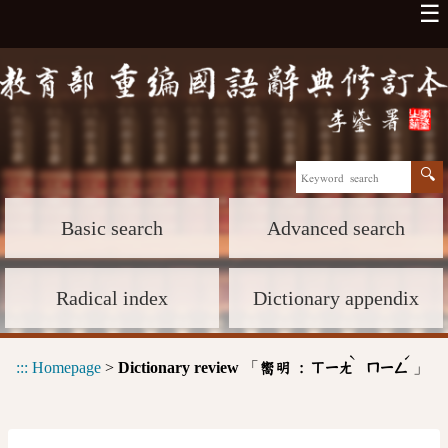
☰
Basic search
Advanced search
Radical index
Dictionary appendix
ˋ
ˊ
:::
Homepage
>
Dictionary review
「
」
嚮明 :
ㄒㄧㄤ
ㄇㄧㄥ