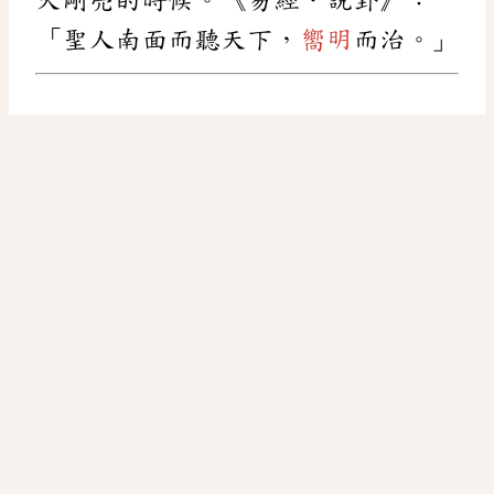
「聖人南面而聽天下，
嚮明
而治。」