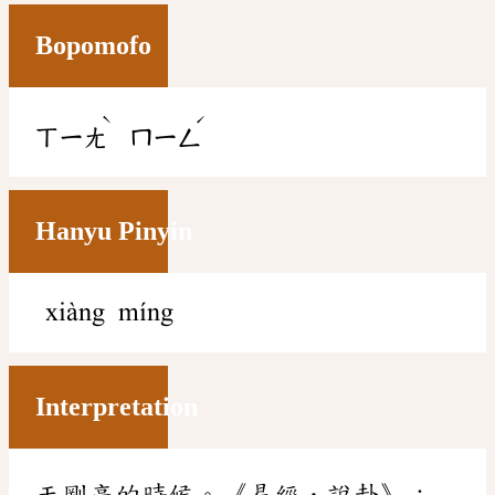
Bopomofo
ˋ
ˊ
ㄒㄧㄤ
ㄇㄧㄥ
Hanyu Pinyin
xiàng míng
Interpretation
天剛亮的時候。《易經．說卦》：