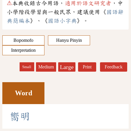
⚠
本典收錄古今用語，
適用於語文研究者
，中
小學階段學習與一般民眾，建議使用《
國語辭
典簡編本
》、《
國語小字典
》。
Bopomofo
Hanyu Pinyin
Interpretation
Large
Medium
Print
Feedback
Small
Word
嚮
明