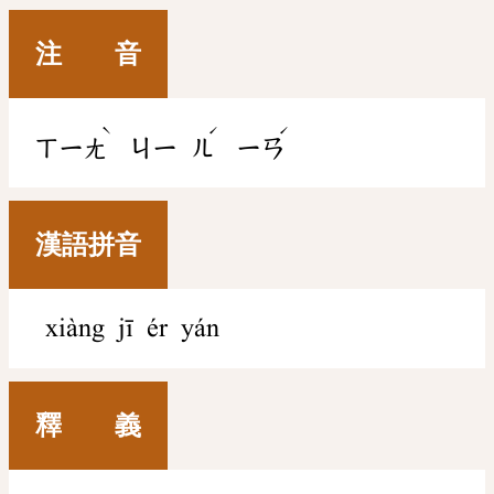
注 音
ˋ
ˊ
ˊ
ㄒㄧㄤ
ㄐㄧ
ㄦ
ㄧㄢ
漢語拼音
xiàng jī ér yán
釋 義