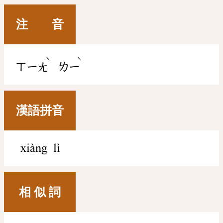
注 音
ˋ
ˋ
ㄒㄧㄤ
ㄌㄧ
漢語拼音
xiàng lì
相 似 詞