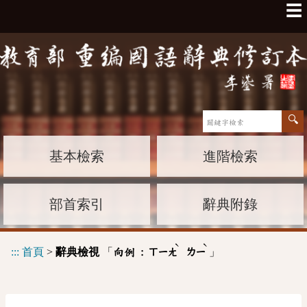
☰
基本檢索
進階檢索
部首索引
辭典附錄
ˋ
ˋ
:::
首頁
>
辭典檢視
「
」
向例 :
ㄒㄧㄤ
ㄌㄧ