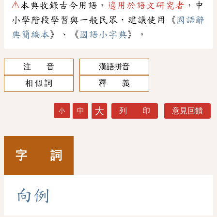
⚠
本典收錄古今用語，
適用於語文研究者
，中
小學階段學習與一般民眾，建議使用《
國語辭
典簡編本
》、《
國語小字典
》。
注 音
漢語拼音
相 似 詞
釋 義
大
中
列 印
意見回饋
小
字 詞
向
例