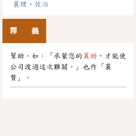
襄理
、
佐治
釋 義
幫助。如：「承蒙您的
襄助
，才能使
公司渡過這次難關。」也作「襄
贊」。