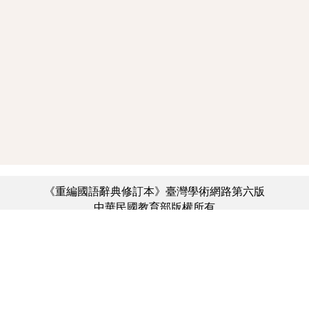
《重編國語辭典修訂本》臺灣學術網路第六版
中華民國教育部版權所有
:::
個資法及隱私聲明
|
辭典公眾授權網
|
意見交流
|
網網相連