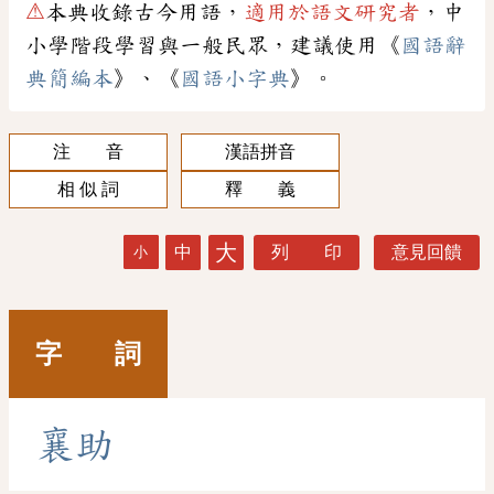
⚠
本典收錄古今用語，
適用於語文研究者
，中
小學階段學習與一般民眾，建議使用《
國語辭
典簡編本
》、《
國語小字典
》。
注 音
漢語拼音
相 似 詞
釋 義
大
中
列 印
意見回饋
小
字 詞
襄
助