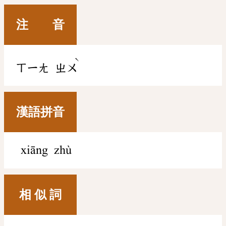
注 音
ˋ
ㄒㄧㄤ
ㄓㄨ
漢語拼音
xiāng zhù
相 似 詞