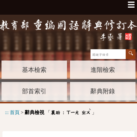
☰
基本檢索
進階檢索
部首索引
辭典附錄
ˋ
:::
首頁
>
辭典檢視
「
」
襄助 :
ㄒㄧㄤ
ㄓㄨ