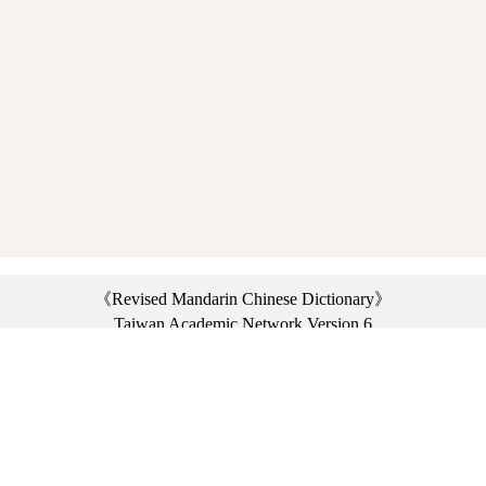
《Revised Mandarin Chinese Dictionary》
Taiwan Academic Network Version 6
©2021 Ministry of Education, R.O.C. All rights reserved.