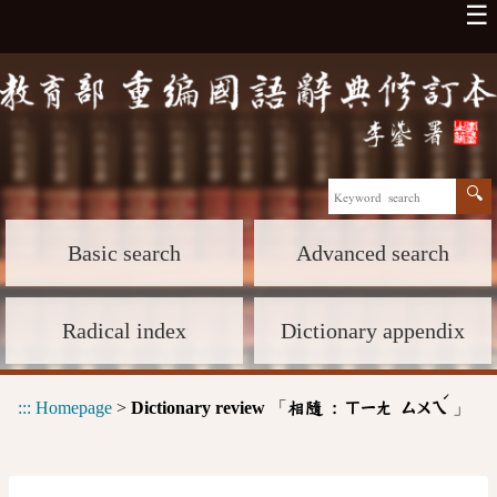
☰
Basic search
Advanced search
Radical index
Dictionary appendix
ˊ
:::
Homepage
>
Dictionary review
「
」
相隨 :
ㄒㄧㄤ
ㄙㄨㄟ