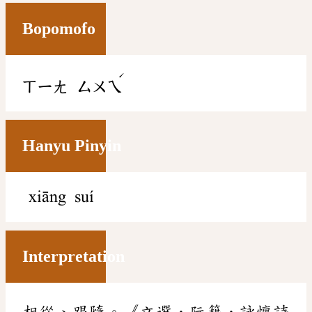
Bopomofo
ˊ
ㄒㄧㄤ
ㄙㄨㄟ
Hanyu Pinyin
xiāng suí
Interpretation
相從、跟隨。《文選．阮籍．詠懷詩