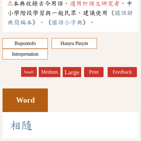
⚠
本典收錄古今用語，
適用於語文研究者
，中
小學階段學習與一般民眾，建議使用《
國語辭
典簡編本
》、《
國語小字典
》。
Bopomofo
Hanyu Pinyin
Interpretation
Large
Medium
Print
Feedback
Small
Word
相
隨