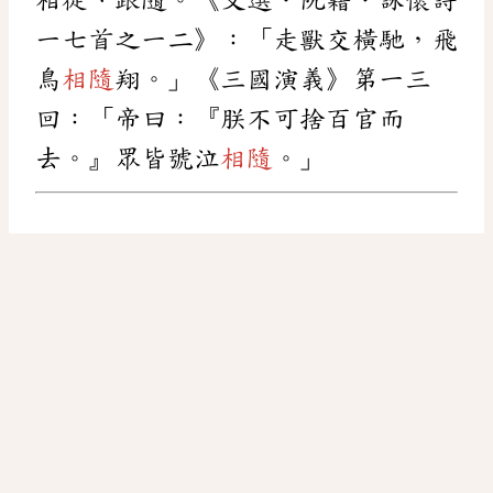
一七首之一二》：「走獸交橫馳，飛
鳥
相隨
翔。」《三國演義》第一三
回：「帝曰：『朕不可捨百官而
去。』眾皆號泣
相隨
。」