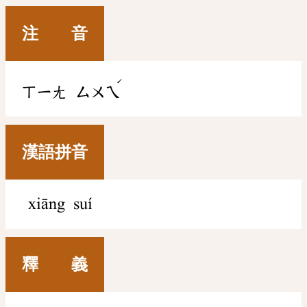
注 音
ˊ
ㄒㄧㄤ
ㄙㄨㄟ
漢語拼音
xiāng suí
釋 義