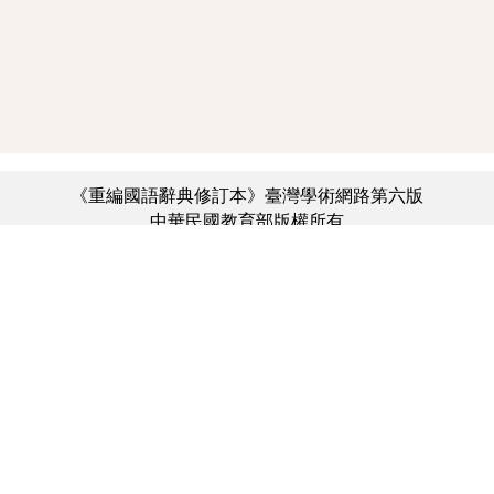
《重編國語辭典修訂本》臺灣學術網路第六版
中華民國教育部版權所有
:::
個資法及隱私聲明
|
辭典公眾授權網
|
意見交流
|
網網相連
三峽總院區地址：新北市三峽區三樹路2號、
︿
臺北院區地址：臺北市大安區和平東路一段179號、
臺中院區地址：臺中市豐原區師範街67號
電話總機：(02)7740-7890、
傳真：(02)7740-7064、
TANet VoIP：9009-7890
線上人數: 4972