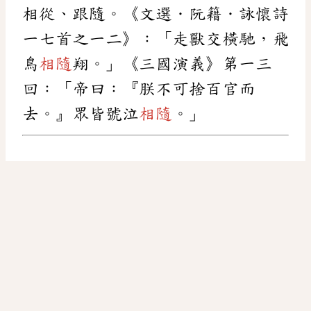
相從、跟隨。《文選．阮籍．詠懷詩
一七首之一二》：「走獸交橫馳，飛
鳥
相隨
翔。」《三國演義》第一三
回：「帝曰：『朕不可捨百官而
去。』眾皆號泣
相隨
。」