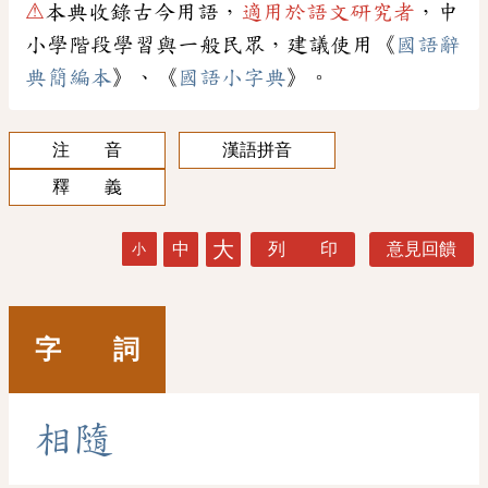
⚠
本典收錄古今用語，
適用於語文研究者
，中
小學階段學習與一般民眾，建議使用《
國語辭
典簡編本
》、《
國語小字典
》。
注 音
漢語拼音
釋 義
大
中
列 印
意見回饋
小
字 詞
相
隨