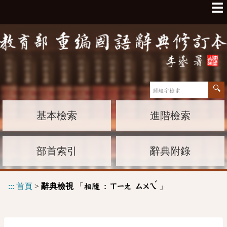
☰
基本檢索
進階檢索
部首索引
辭典附錄
ˊ
:::
首頁
>
辭典檢視
「
」
相隨 :
ㄒㄧㄤ
ㄙㄨㄟ