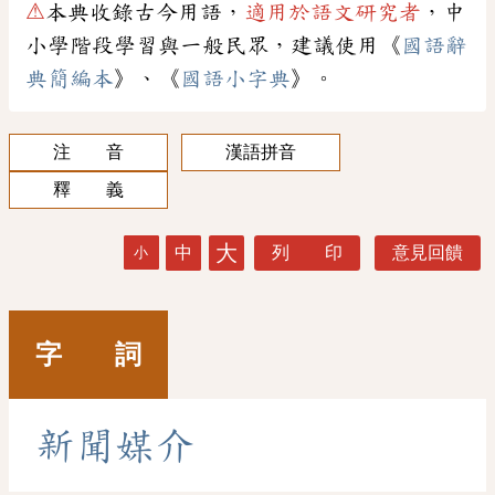
⚠
本典收錄古今用語，
適用於語文研究者
，中
小學階段學習與一般民眾，建議使用《
國語辭
典簡編本
》、《
國語小字典
》。
注 音
漢語拼音
釋 義
大
中
列 印
意見回饋
小
字 詞
新
聞
媒
介