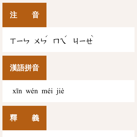
注 音
ˊ
ˊ
ˋ
ㄒㄧㄣ
ㄨㄣ
ㄇㄟ
ㄐㄧㄝ
漢語拼音
xīn wén méi jiè
釋 義