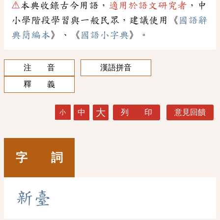
⚠
本典收錄古今用語，
適用於語文研究者
，中
小學階段學習與一般民眾，建議使用《
國語辭
典簡編本
》、《
國語小字典
》。
注 音
漢語拼音
釋 義
大
中
列 印
意見回饋
小
字 詞
新
臺