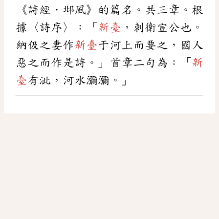
《詩經．邶風》的篇名。共三章。根
據〈詩序〉：「
新臺
，刺衛宣公也。
納伋之妻作
新臺
于河上而要之，國人
惡之而作是詩。」首章二句為：「
新
臺
有泚，河水瀰瀰。」