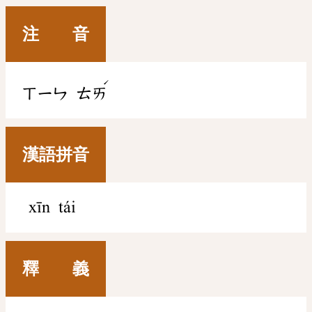
注 音
ˊ
ㄒㄧㄣ
ㄊㄞ
漢語拼音
xīn tái
釋 義