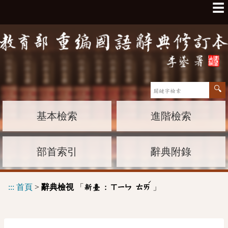
☰
基本檢索
進階檢索
部首索引
辭典附錄
ˊ
:::
首頁
>
辭典檢視
「
」
新臺 :
ㄒㄧㄣ
ㄊㄞ