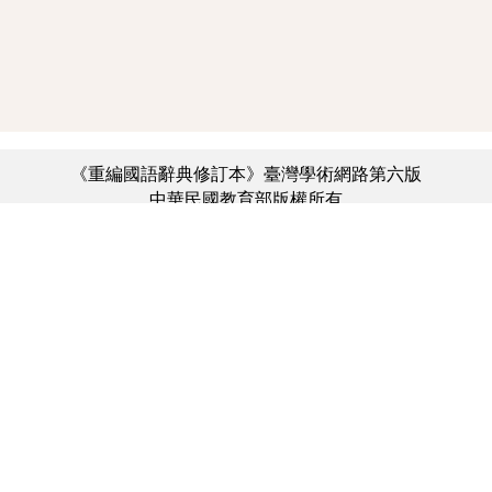
《重編國語辭典修訂本》臺灣學術網路第六版
中華民國教育部版權所有
:::
個資法及隱私聲明
|
辭典公眾授權網
|
意見交流
|
網網相連
三峽總院區地址：新北市三峽區三樹路2號、
︿
臺北院區地址：臺北市大安區和平東路一段179號、
臺中院區地址：臺中市豐原區師範街67號
電話總機：(02)7740-7890、
傳真：(02)7740-7064、
TANet VoIP：9009-7890
線上人數: 2992
累積總人次: 731,833,955