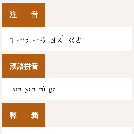
注 音
ˊ
ㄒㄧㄣ
ㄧㄢ
ㄖㄨ
ㄍㄜ
漢語拼音
xīn yān rú gē
釋 義