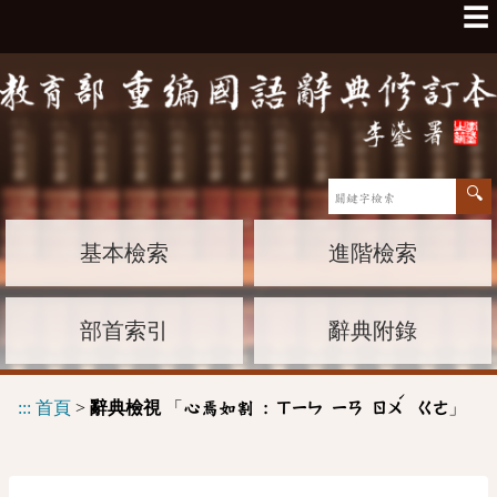
☰
基本檢索
進階檢索
部首索引
辭典附錄
ˊ
:::
首頁
>
辭典檢視
「
」
心焉如割 :
ㄒㄧㄣ
ㄧㄢ
ㄖㄨ
ㄍㄜ