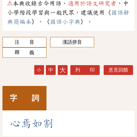
⚠
本典收錄古今用語，
適用於語文研究者
，中
小學階段學習與一般民眾，建議使用《
國語辭
典簡編本
》、《
國語小字典
》。
注 音
漢語拼音
釋 義
大
中
列 印
意見回饋
小
字 詞
心
焉
如
割