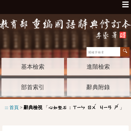
☰
基本檢索
進階檢索
部首索引
辭典附錄
ˊ
ˊ
:::
首頁
>
辭典檢視
「
」
心如堅石 :
ㄒㄧㄣ
ㄖㄨ
ㄐㄧㄢ
ㄕ