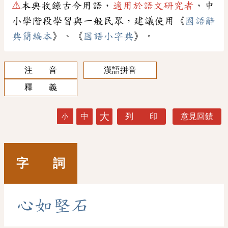
⚠
本典收錄古今用語，
適用於語文研究者
，中
小學階段學習與一般民眾，建議使用《
國語辭
典簡編本
》、《
國語小字典
》。
注 音
漢語拼音
釋 義
大
中
列 印
意見回饋
小
字 詞
心
如
堅
石