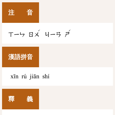
注 音
ˊ
ˊ
ㄒㄧㄣ
ㄖㄨ
ㄐㄧㄢ
ㄕ
漢語拼音
xīn rú jiān shí
釋 義