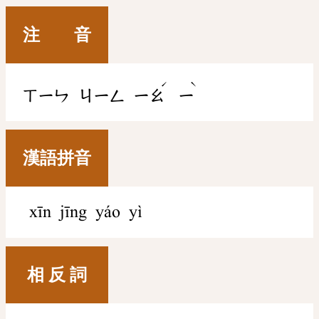
注 音
ˊ
ˋ
ㄒㄧㄣ
ㄐㄧㄥ
ㄧㄠ
ㄧ
漢語拼音
xīn jīng yáo yì
相 反 詞