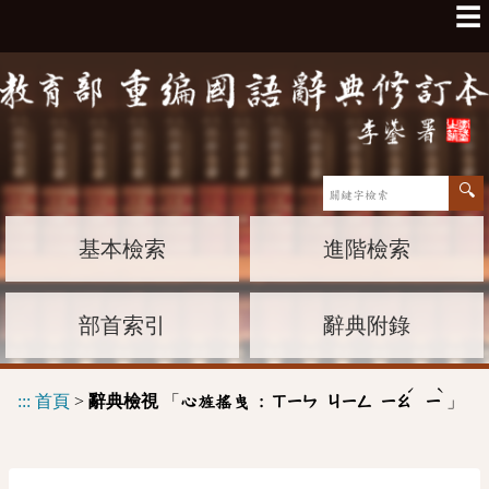
☰
基本檢索
進階檢索
部首索引
辭典附錄
ˊ
ˋ
:::
首頁
>
辭典檢視
「
」
心旌搖曳 :
ㄒㄧㄣ
ㄐㄧㄥ
ㄧㄠ
ㄧ