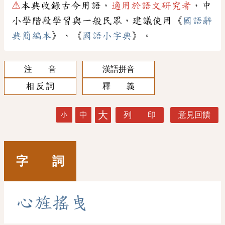
⚠
本典收錄古今用語，
適用於語文研究者
，中
小學階段學習與一般民眾，建議使用《
國語辭
典簡編本
》、《
國語小字典
》。
注 音
漢語拼音
相 反 詞
釋 義
大
中
列 印
意見回饋
小
字 詞
心
旌
搖
曳