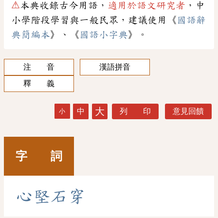
⚠
本典收錄古今用語，
適用於語文研究者
，中
小學階段學習與一般民眾，建議使用《
國語辭
典簡編本
》、《
國語小字典
》。
注 音
漢語拼音
釋 義
大
中
列 印
意見回饋
小
字 詞
心
堅
石
穿