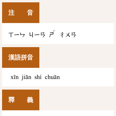
注 音
ˊ
ㄒㄧㄣ
ㄐㄧㄢ
ㄕ
ㄔㄨㄢ
漢語拼音
xīn jiān shí chuān
釋 義