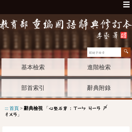
☰
基本檢索
進階檢索
部首索引
辭典附錄
ˊ
:::
首頁
>
辭典檢視
「
心堅石穿 :
ㄒㄧㄣ
ㄐㄧㄢ
ㄕ
」
ㄔㄨㄢ