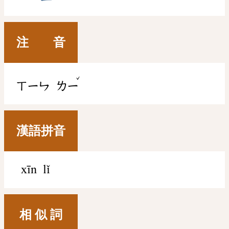
注 音
ˇ
ㄒㄧㄣ
ㄌㄧ
漢語拼音
xīn lǐ
相 似 詞