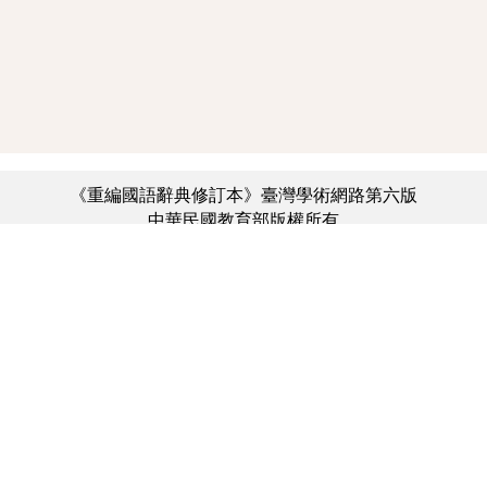
《重編國語辭典修訂本》臺灣學術網路第六版
中華民國教育部版權所有
:::
個資法及隱私聲明
|
辭典公眾授權網
|
意見交流
|
網網相連
三峽總院區地址：新北市三峽區三樹路2號、
︿
臺北院區地址：臺北市大安區和平東路一段179號、
臺中院區地址：臺中市豐原區師範街67號
電話總機：(02)7740-7890、
傳真：(02)7740-7064、
TANet VoIP：9009-7890
線上人數: 2352