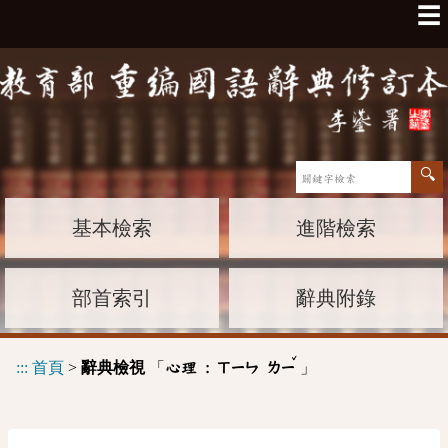
☰
基本檢索
進階檢索
部首索引
辭典附錄
ˇ
:::
首頁
>
辭典檢視
「
」
心理 :
ㄒㄧㄣ
ㄌㄧ