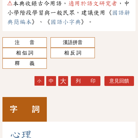
⚠
本典收錄古今用語，
適用於語文研究者
，中
小學階段學習與一般民眾，建議使用《
國語辭
典簡編本
》、《
國語小字典
》。
注 音
漢語拼音
相 似 詞
相 反 詞
釋 義
大
中
列 印
意見回饋
小
字 詞
心
理