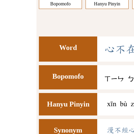
Bopomofo
Hanyu Pinyin
Word
心
不
Bopomofo
ㄒㄧㄣ
Hanyu Pinyin
xīn bù z
Synonym
漫不經