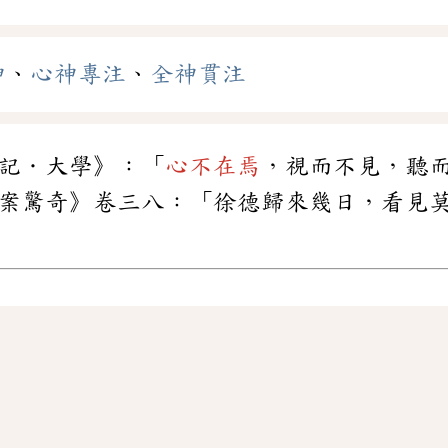
神
、
心神專注
、
全神貫注
記．大學》：「
心不在焉
，視而不見，聽
案驚奇》卷三八：「徐德歸來幾日，看見