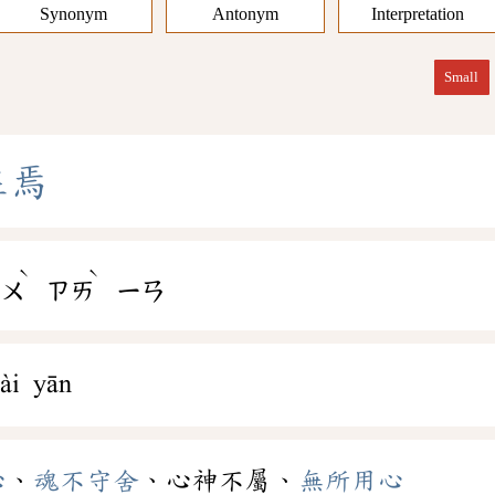
Synonym
Antonym
Interpretation
Small
在
焉
ˋ
ˋ
ㄅㄨ
ㄗㄞ
ㄧㄢ
ài yān
心
、
魂不守舍
、心神不屬、
無所用心