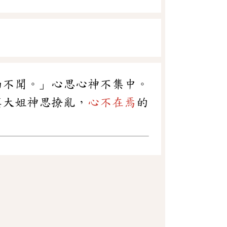
而不聞。」心思心神不集中。
莫大姐神思撩亂，
心不在焉
的