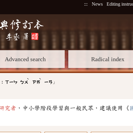
:::
News
Editing instru
Advanced search
Radical index
ˋ
ˋ
」
 :
ㄒㄧㄣ
ㄅㄨ
ㄗㄞ
ㄧㄢ
研究者
，中小學階段學習與一般民眾，建議使用《