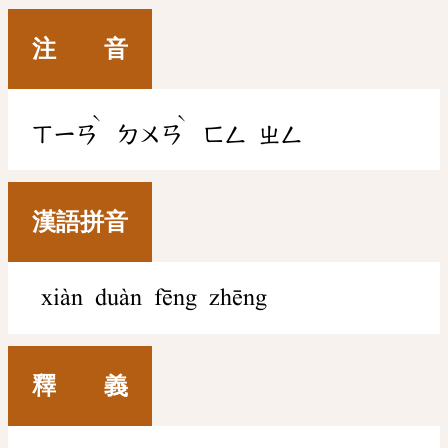
注 音
ˋ
ˋ
ㄒㄧㄢ
ㄉㄨㄢ
ㄈㄥ
ㄓㄥ
漢語拼音
xiàn duàn fēng zhēng
釋 義