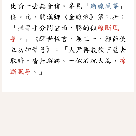
比喻一去無音信。參見「
斷線風箏
」
條。元．關漢卿《金線池》第三折：
「摑著手分開雲雨，騰的似
線斷風
箏
。」《醒世恆言．卷三一．鄭節使
立功神臂弓》：「大尹再教放下籃去
取時，杳無蹤跡。一似石沉大海，
線
斷風箏
。」