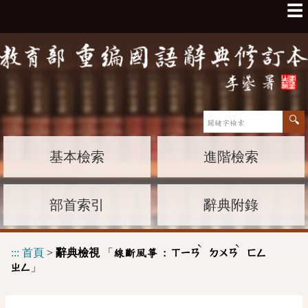
☰
基本檢索
進階檢索
部首索引
辭典附錄
ˋ
ˋ
:::
首頁
>
辭典檢視
「
線斷風箏 :
ㄒㄧㄢ
ㄉㄨㄢ
ㄈㄥ
」
ㄓㄥ