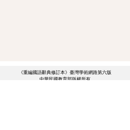
《重編國語辭典修訂本》臺灣學術網路第六版
中華民國教育部版權所有
:::
個資法及隱私聲明
|
辭典公眾授權網
|
意見交流
|
網網相連
三峽總院區地址：新北市三峽區三樹路2號、
︿
臺北院區地址：臺北市大安區和平東路一段179號、