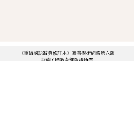
《重編國語辭典修訂本》臺灣學術網路第六版
中華民國教育部版權所有
:::
個資法及隱私聲明
|
辭典公眾授權網
|
意見交流
|
網網相連
三峽總院區地址：新北市三峽區三樹路2號、
︿
臺北院區地址：臺北市大安區和平東路一段179號、
臺中院區地址：臺中市豐原區師範街67號
電話總機：(02)7740-7890、
傳真：(02)7740-7064、
TANet VoIP：9009-7890
線上人數: 2114