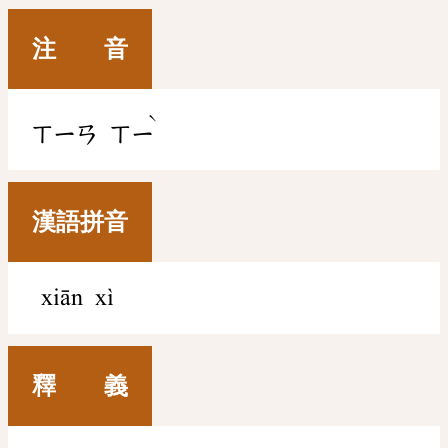
注 音
ˋ
ㄒㄧㄢ
ㄒㄧ
漢語拼音
xiān xì
釋 義