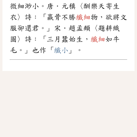
微細渺小。唐．元稹〈酬樂天寄生
衣〉詩：「羸骨不勝
纖細
物，欲將文
服卻還君。」宋．趙孟頫〈題耕織
圖〉詩：「三月蠶始生，
纖細
如牛
毛。」也作「
纖小
」。