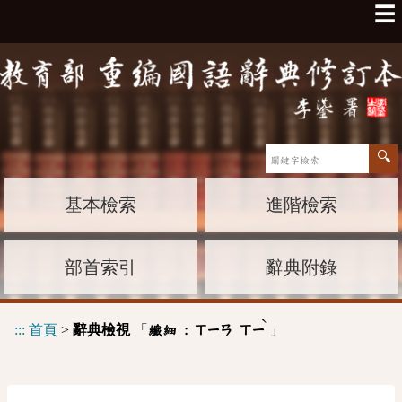
☰
基本檢索
進階檢索
部首索引
辭典附錄
ˋ
:::
首頁
>
辭典檢視
「
」
纖細 :
ㄒㄧㄢ
ㄒㄧ