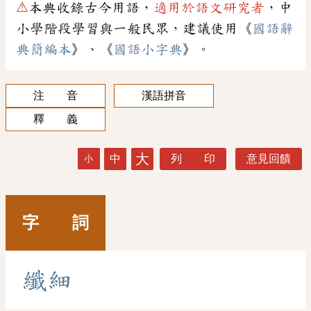
⚠
本典收錄古今用語，
適用於語文研究者
，中
小學階段學習與一般民眾，建議使用《
國語辭
典簡編本
》、《
國語小字典
》。
注 音
漢語拼音
釋 義
大
中
列 印
意見回饋
小
字 詞
纖
細