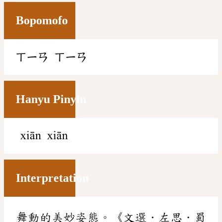
Bopomofo
ㄒㄧㄢ
ㄒㄧㄢ
Hanyu Pinyin
xiān xiān
Interpretation
舞動的美妙姿態。《文選．左思．蜀