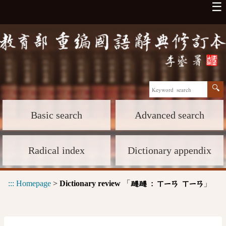
☰
Basic search
Advanced search
Radical index
Dictionary appendix
:::
Homepage
>
Dictionary review
「
」
躚躚 :
ㄒㄧㄢ
ㄒㄧㄢ