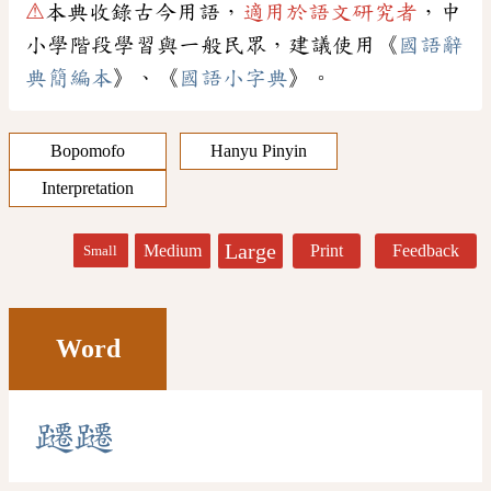
⚠
本典收錄古今用語，
適用於語文研究者
，中
小學階段學習與一般民眾，建議使用《
國語辭
典簡編本
》、《
國語小字典
》。
Bopomofo
Hanyu Pinyin
Interpretation
Large
Medium
Print
Feedback
Small
Word
躚
躚