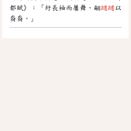
都賦》：「紆長袖而屢舞，翩
躚躚
以
裔裔。」