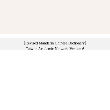
《Revised Mandarin Chinese Dictionary》
Taiwan Academic Network Version 6
©2021 Ministry of Education, R.O.C. All rights reserved.
︿
:::
Privacy statement
|
Dictionary network
|
Opinion exchange
|
Network Links
Headquarters: No. 2, Sanshu Rd., Sanxia Dist., New Taipei City 23703, Taiwan
(R.O.C.)、
Taipei Branch: No. 179, Sec. 1, Heping E. Rd., Daan Dist., Taipei City 10644,
Taiwan (R.O.C.)、