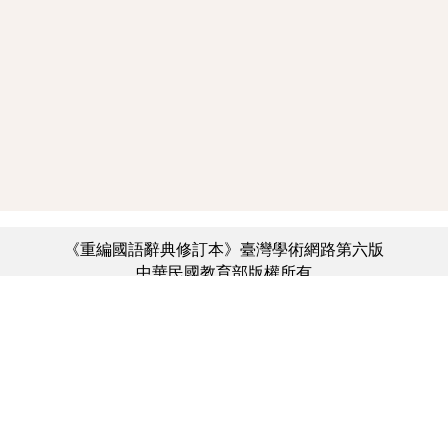
《重編國語辭典修訂本》臺灣學術網路第六版
中華民國教育部版權所有
:::
個資法及隱私聲明
|
辭典公眾授權網
|
意見交流
|
網網相連
三峽總院區地址：新北市三峽區三樹路2號、
︿
臺北院區地址：臺北市大安區和平東路一段179號、