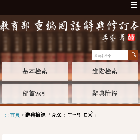
☰
基本檢索
進階檢索
部首索引
辭典附錄
ˋ
:::
首頁
>
辭典檢視
「
」
先父 :
ㄒㄧㄢ
ㄈㄨ