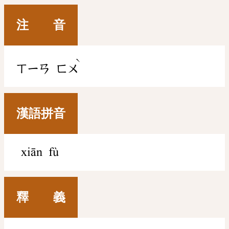
注 音
ˋ
ㄒㄧㄢ
ㄈㄨ
漢語拼音
xiān fù
釋 義