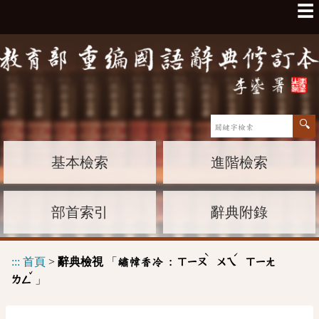
☰
基本檢索
進階檢索
部首索引
辭典附錄
ˋ
ˊ
:::
首頁
>
辭典檢視
「
繡幃香冷 :
ㄒㄧㄡ
ㄨㄟ
ㄒㄧㄤ
ˇ
」
ㄌㄥ