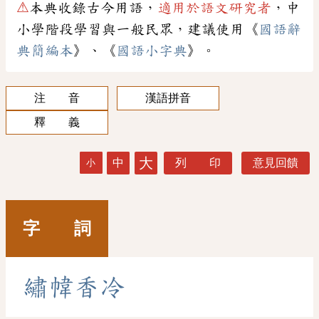
⚠
本典收錄古今用語，
適用於語文研究者
，中
小學階段學習與一般民眾，建議使用《
國語辭
典簡編本
》、《
國語小字典
》。
注 音
漢語拼音
釋 義
大
中
列 印
意見回饋
小
字 詞
繡
幃
香
冷