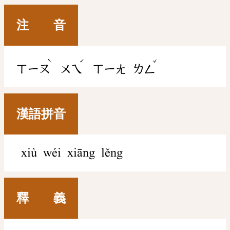
注 音
ˋ
ˊ
ˇ
ㄒㄧㄡ
ㄨㄟ
ㄒㄧㄤ
ㄌㄥ
漢語拼音
xiù wéi xiāng lěng
釋 義