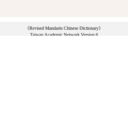
《Revised Mandarin Chinese Dictionary》
Taiwan Academic Network Version 6
©2021 Ministry of Education, R.O.C. All rights reserved.
︿
:::
Privacy statement
|
Dictionary network
|
Opinion exchange
|
Network Links
Headquarters: No. 2, Sanshu Rd., Sanxia Dist., New Taipei City 23703, Taiwan
(R.O.C.)、
Taipei Branch: No. 179, Sec. 1, Heping E. Rd., Daan Dist., Taipei City 10644,
Taiwan (R.O.C.)、
Taichung Branch Offices: No. 67, Shifan St., Fengyuan Dist., Taichung City 42081,
Taiwan (R.O.C.)
Telephone Switchboard：(02)7740-7890、
Fax：(02)7740-7064、
TANet VoIP：9009-7890