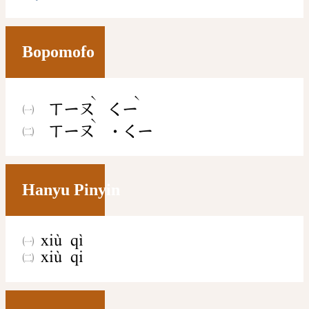
Bopomofo
ˋ
ˋ
ㄒㄧㄡ
ㄑㄧ
ˋ
ㄒㄧㄡ
˙ㄑㄧ
Hanyu Pinyin
xiù qì
xiù qi