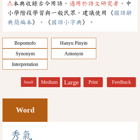
⚠
本典收錄古今用語，
適用於語文研究者
，中
小學階段學習與一般民眾，建議使用《
國語辭
典簡編本
》、《
國語小字典
》。
Bopomofo
Hanyu Pinyin
Synonym
Antonym
Interpretation
Large
Medium
Print
Feedback
Small
Word
秀
氣