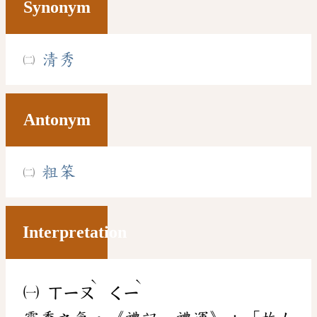
Synonym
清秀
Antonym
粗笨
Interpretation
ˋ
ˋ
㈠
ㄒㄧㄡ
ㄑㄧ