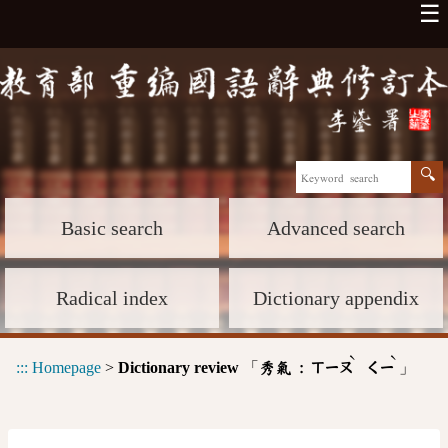
☰
Basic search
Advanced search
Radical index
Dictionary appendix
ˋ
ˋ
:::
Homepage
>
Dictionary review
「
」
秀氣 :
ㄒㄧㄡ
ㄑㄧ