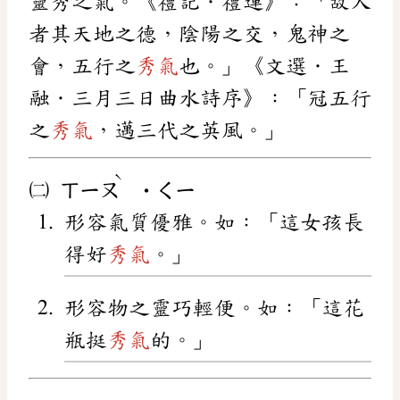
靈秀之氣。《禮記．禮運》：「故人
者其天地之德，陰陽之交，鬼神之
會，五行之
秀氣
也。」《文選．王
融．三月三日曲水詩序》：「冠五行
之
秀氣
，邁三代之英風。」
ˋ
㈡
ㄒㄧㄡ
˙ㄑㄧ
形容氣質優雅。如：「這女孩長
得好
秀氣
。」
形容物之靈巧輕便。如：「這花
瓶挺
秀氣
的。」