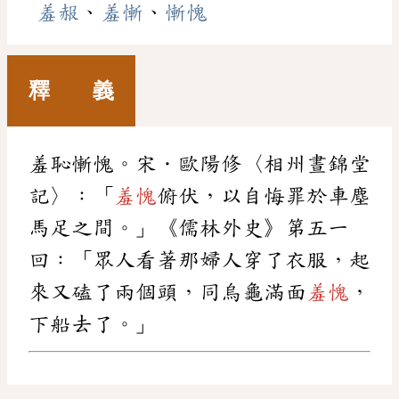
羞赧
、
羞慚
、
慚愧
釋 義
羞恥慚愧。宋．歐陽修〈相州晝錦堂
記〉：「
羞愧
俯伏，以自悔罪於車塵
馬足之間。」《儒林外史》第五一
回：「眾人看著那婦人穿了衣服，起
來又磕了兩個頭，同烏龜滿面
羞愧
，
下船去了。」