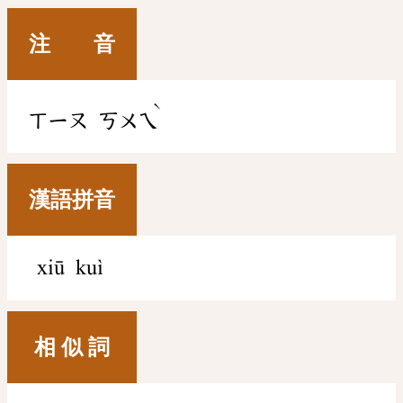
注 音
ˋ
ㄒㄧㄡ
ㄎㄨㄟ
漢語拼音
xiū kuì
相 似 詞