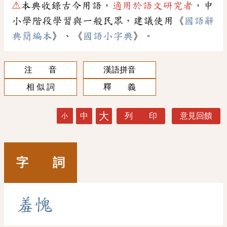
⚠
本典收錄古今用語，
適用於語文研究者
，中
小學階段學習與一般民眾，建議使用《
國語辭
典簡編本
》、《
國語小字典
》。
注 音
漢語拼音
相 似 詞
釋 義
大
中
列 印
意見回饋
小
字 詞
羞
愧