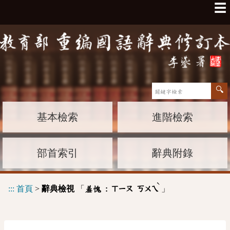
☰
基本檢索
進階檢索
部首索引
辭典附錄
ˋ
:::
首頁
>
辭典檢視
「
」
羞愧 :
ㄒㄧㄡ
ㄎㄨㄟ