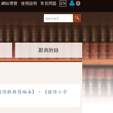
⚙️
網站導覽
使用說明
常見問題
EN
辭典附錄
國語辭典簡編本
》、《
國語小字