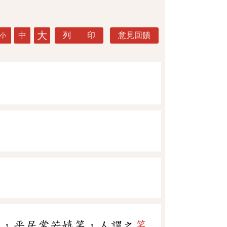
大
中
列 印
意見回饋
小
和，平居常若嬉笑，人謂之
笑