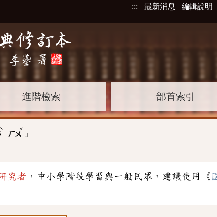
:::
最新消息
編輯說明
進階檢索
部首索引
ˋ
ˇ
」
ㄢ
ㄏㄨ
研究者
，中小學階段學習與一般民眾，建議使用《