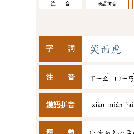
注 音
漢語拼音
笑
面
虎
字 詞
ˋ
注 音
ㄒㄧㄠ
ㄇㄧ
漢語拼音
xiào miàn hǔ
釋 義
比喻面善心惡