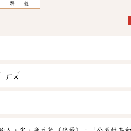
釋 義
ˋ
ˇ
ㄢ
ㄏㄨ
的人。宋．龐元英《談藪》：「公袞性甚