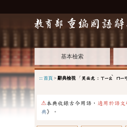
基本檢索
ˋ
:::
首頁
>
辭典檢視
「
笑面虎 :
ㄒㄧㄠ
ㄇㄧ
⚠
本典收錄古今用語，
適用於語文
典
》。