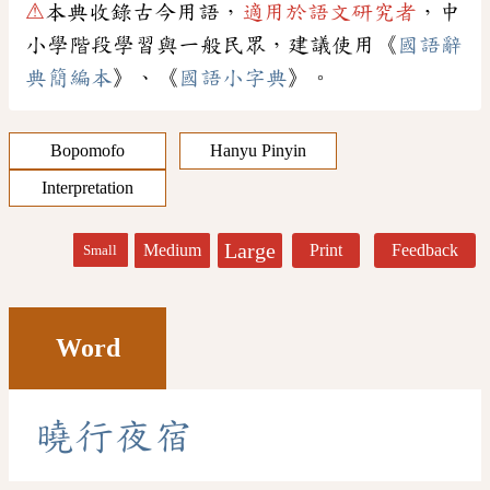
⚠
本典收錄古今用語，
適用於語文研究者
，中
小學階段學習與一般民眾，建議使用《
國語辭
典簡編本
》、《
國語小字典
》。
Bopomofo
Hanyu Pinyin
Interpretation
Large
Medium
Print
Feedback
Small
Word
曉
行
夜
宿