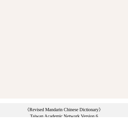
《Revised Mandarin Chinese Dictionary》
Taiwan Academic Network Version 6
©2021 Ministry of Education, R.O.C. All rights reserved.