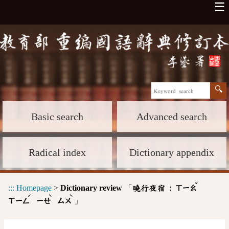
☰
Basic search
Advanced search
Radical index
Dictionary appendix
ˇ
:::
Homepage
>
Dictionary review
「
曉行夜宿 :
ㄒㄧㄠ
ˊ
ˋ
ˋ
」
ㄒㄧㄥ
ㄧㄝ
ㄙㄨ