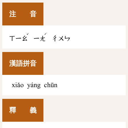
注 音
ˇ
ˊ
ㄒㄧㄠ
ㄧㄤ
ㄔㄨㄣ
漢語拼音
xiǎo yáng chūn
釋 義