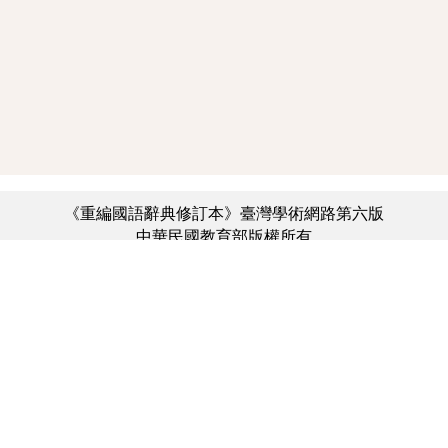
《重編國語辭典修訂本》臺灣學術網路第六版
中華民國教育部版權所有
:::
個資法及隱私聲明
|
辭典公眾授權網
|
意見交流
|
網網相連
三峽總院區地址：新北市三峽區三樹路2號、
︿
臺北院區地址：臺北市大安區和平東路一段179號、
臺中院區地址：臺中市豐原區師範街67號
電話總機：(02)7740-7890、
傳真：(02)7740-7064、
TANet VoIP：9009-7890