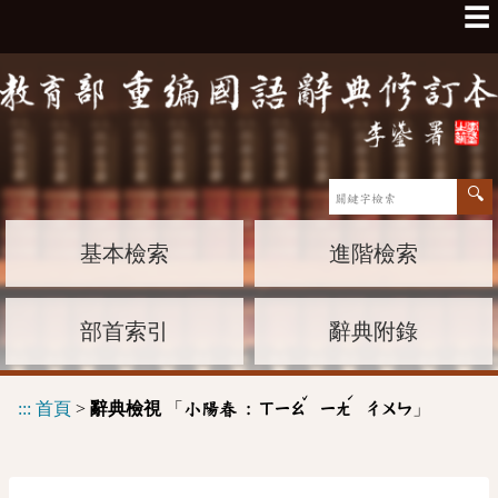
☰
基本檢索
進階檢索
部首索引
辭典附錄
ˇ
ˊ
:::
首頁
>
辭典檢視
「
」
小陽春 :
ㄒㄧㄠ
ㄧㄤ
ㄔㄨㄣ