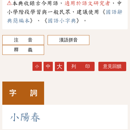
⚠
本典收錄古今用語，
適用於語文研究者
，中
小學階段學習與一般民眾，建議使用《
國語辭
典簡編本
》、《
國語小字典
》。
注 音
漢語拼音
釋 義
大
中
列 印
意見回饋
小
字 詞
小
陽
春