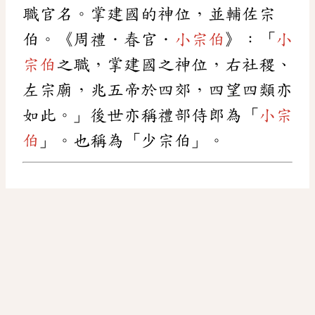
職官名。掌建國的神位，並輔佐宗
伯。《周禮．春官．
小宗伯
》：「
小
宗伯
之職，掌建國之神位，右社稷、
左宗廟，兆五帝於四郊，四望四類亦
如此。」後世亦稱禮部侍郎為「
小宗
伯
」。也稱為「少宗伯」。