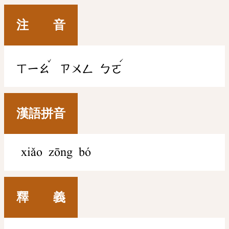
注 音
ˇ
ˊ
ㄒㄧㄠ
ㄗㄨㄥ
ㄅㄛ
漢語拼音
xiǎo zōng bó
釋 義