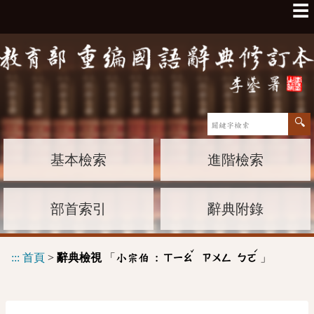
☰
基本檢索
進階檢索
部首索引
辭典附錄
ˇ
ˊ
:::
首頁
>
辭典檢視
「
」
小宗伯 :
ㄒㄧㄠ
ㄗㄨㄥ
ㄅㄛ