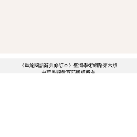
《重編國語辭典修訂本》臺灣學術網路第六版
中華民國教育部版權所有
:::
個資法及隱私聲明
|
辭典公眾授權網
|
意見交流
|
網網相連
三峽總院區地址：新北市三峽區三樹路2號、
︿
臺北院區地址：臺北市大安區和平東路一段179號、
臺中院區地址：臺中市豐原區師範街67號
電話總機：(02)7740-7890、
傳真：(02)7740-7064、
TANet VoIP：9009-7890