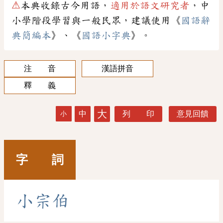
⚠
本典收錄古今用語，
適用於語文研究者
，中
小學階段學習與一般民眾，建議使用《
國語辭
典簡編本
》、《
國語小字典
》。
注 音
漢語拼音
釋 義
大
中
列 印
意見回饋
小
字 詞
小
宗
伯