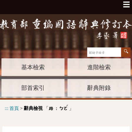
☰
基本檢索
進階檢索
部首索引
辭典附錄
ˊ
:::
首頁
>
辭典檢視
「
」
踣 :
ㄅㄛ