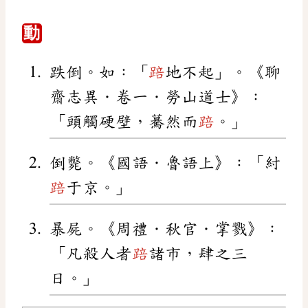
動
跌倒。如：「
踣
地不起」。《聊
齋志異．卷一．勞山道士》：
「頭觸硬壁，驀然而
踣
。」
倒斃。《國語．魯語上》：「紂
踣
于京。」
暴屍。《周禮．秋官．掌戮》：
「凡殺人者
踣
諸市，肆之三
日。」