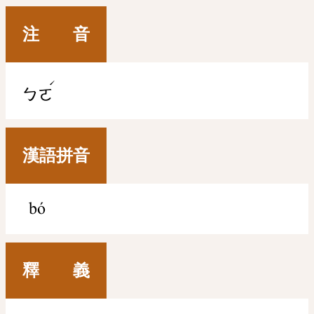
注 音
ˊ
ㄅㄛ
漢語拼音
bó
釋 義