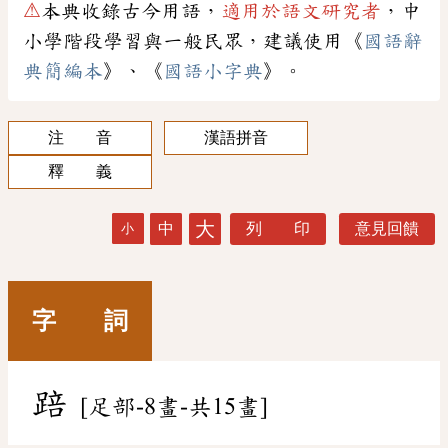
⚠
本典收錄古今用語，
適用於語文研究者
，中
小學階段學習與一般民眾，建議使用《
國語辭
典簡編本
》、《
國語小字典
》。
注 音
漢語拼音
釋 義
大
中
列 印
意見回饋
小
字 詞
踣
[足部-8畫-共15畫]