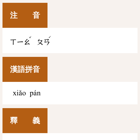
注 音
ˇ
ˊ
ㄒㄧㄠ
ㄆㄢ
漢語拼音
xiǎo pán
釋 義