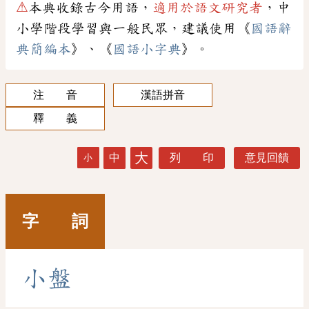
⚠
本典收錄古今用語，
適用於語文研究者
，中
小學階段學習與一般民眾，建議使用《
國語辭
典簡編本
》、《
國語小字典
》。
注 音
漢語拼音
釋 義
大
中
列 印
意見回饋
小
字 詞
小
盤