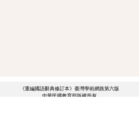
《重編國語辭典修訂本》臺灣學術網路第六版
中華民國教育部版權所有
:::
個資法及隱私聲明
|
辭典公眾授權網
|
意見交流
|
網網相連