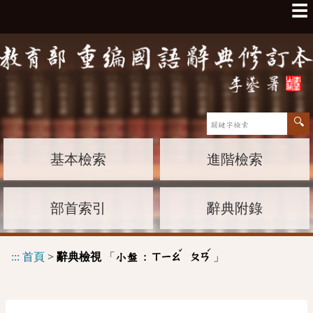
☰
基本檢索
進階檢索
部首索引
辭典附錄
ˇ
ˊ
:::
首頁
>
辭典檢視
「
」
小盤 :
ㄒㄧㄠ
ㄆㄢ