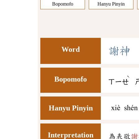
Bopomofo
Hanyu Pinyin
Word
謝
神
ˋ
Bopomofo
ㄒㄧㄝ
Hanyu Pinyin
xiè shén
Interpretation
為表敬
謝