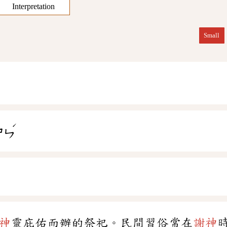
Interpretation
Small
ˊ
ㄕㄣ
神
靈庇佑而辦的祭祀。民間習俗常在
謝神