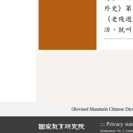
外史》第
《老殘遊
活，就叫
《Revised Mandarin Chinese Di
:::
Privacy sta
Headquarters: No. 2, Sans