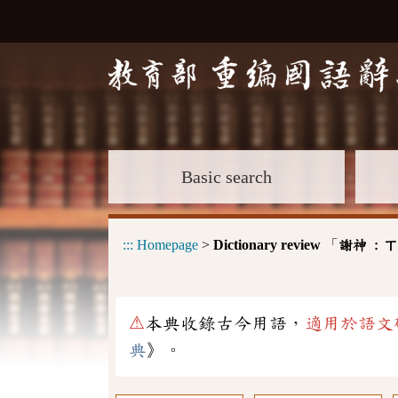
Basic search
:::
Homepage
>
Dictionary review
「
謝神 :
ㄒ
⚠
本典收錄古今用語，
適用於語文
典
》。