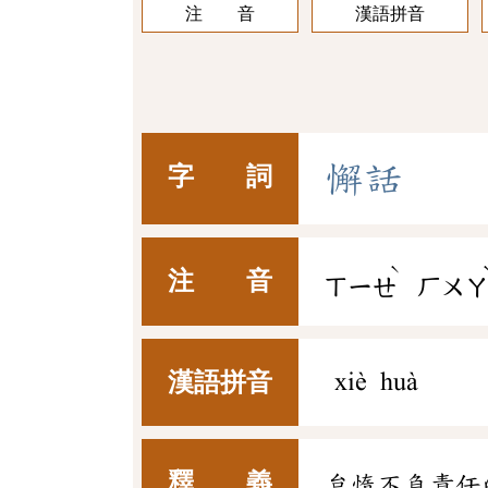
注 音
漢語拼音
懈
話
字 詞
ˋ
注 音
ㄒㄧㄝ
ㄏㄨ
漢語拼音
xiè huà
釋 義
怠惰不負責任