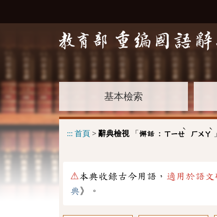
基本檢索
ˋ
ˋ
:::
首頁
>
辭典檢視
「
懈話 :
ㄒㄧㄝ
ㄏㄨㄚ
⚠
本典收錄古今用語，
適用於語文
典
》。