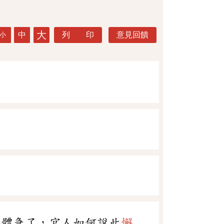
大
中
列 印
意見回饋
小
事體急了，官人如何說此
懈