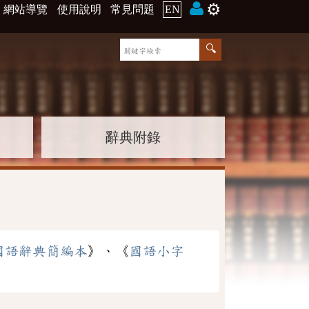
⚙️
網站導覽
使用說明
常見問題
EN
辭典附錄
國語辭典簡編本
》、《
國語小字