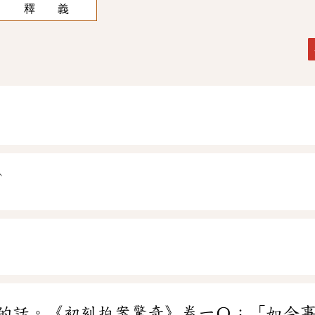
釋 義
ˋ
ㄚ
的話。《初刻拍案驚奇》卷一〇：「如今