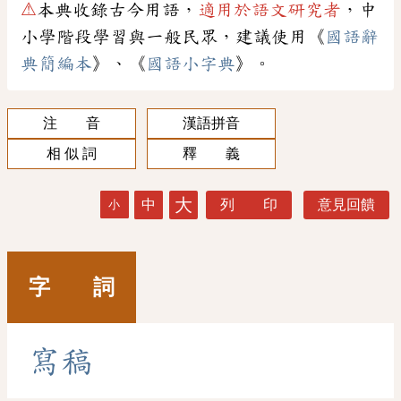
⚠
本典收錄古今用語，
適用於語文研究者
，中
小學階段學習與一般民眾，建議使用《
國語辭
典簡編本
》、《
國語小字典
》。
注 音
漢語拼音
相 似 詞
釋 義
大
中
列 印
意見回饋
小
字 詞
寫
稿