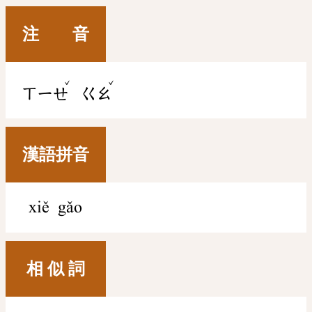
注 音
ˇ
ˇ
ㄒㄧㄝ
ㄍㄠ
漢語拼音
xiě gǎo
相 似 詞