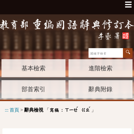
☰
基本檢索
進階檢索
部首索引
辭典附錄
ˇ
ˇ
:::
首頁
>
辭典檢視
「
」
寫稿 :
ㄒㄧㄝ
ㄍㄠ