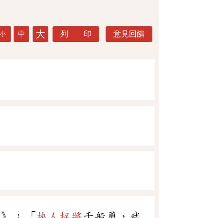
大
中
列 印
意見回饋
小
子》：「
挾人捉將
千般勇，武