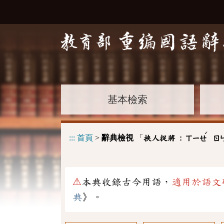
基本檢索
ˊ
:::
首頁
>
辭典檢視
「
挾人捉將 :
ㄒㄧㄝ
ㄖ
⚠
本典收錄古今用語，
適用於語文
典
》。