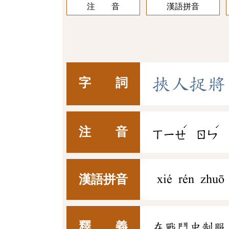
注 音
漢語拼音
挾
人
捉
將
字 詞
ˊ
ˊ
注 音
ㄒㄧㄝ
ㄖㄣ
漢語拼音
xié rén zhuō 
釋 義
在戰鬥中制服