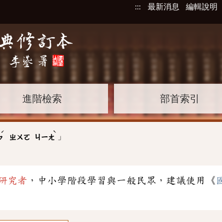
:::
最新消息
編輯說明
進階檢索
部首索引
ˊ
ˋ
」
ㄣ
ㄓㄨㄛ
ㄐㄧㄤ
研究者
，中小學階段學習與一般民眾，建議使用《