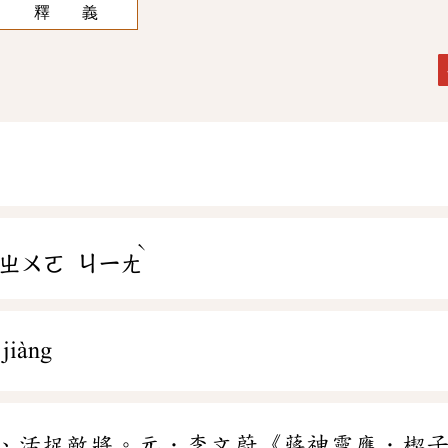
釋 義
ˋ
ㄓㄨㄛ
ㄐㄧㄤ
jiàng
、活捉敵將。元．李文蔚《蔣神靈應．楔