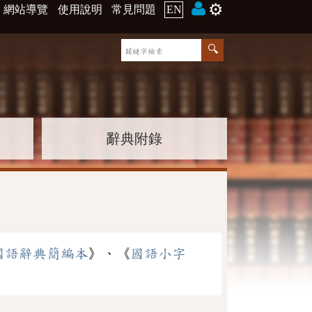
⚙️
網站導覽
使用說明
常見問題
EN
辭典附錄
國語辭典簡編本
》、《
國語小字