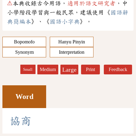
⚠
本典收錄古今用語，
適用於語文研究者
，中
小學階段學習與一般民眾，建議使用《
國語辭
典簡編本
》、《
國語小字典
》。
Bopomofo
Hanyu Pinyin
Synonym
Interpretation
Large
Medium
Print
Feedback
Small
Word
協
商