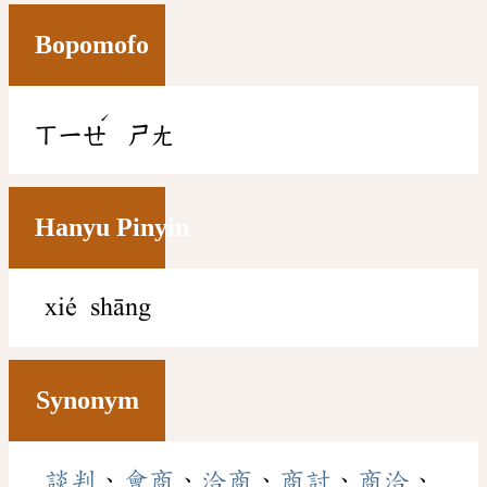
Bopomofo
ˊ
ㄒㄧㄝ
ㄕㄤ
Hanyu Pinyin
xié shāng
Synonym
談判
、
會商
、
洽商
、
商討
、
商洽
、