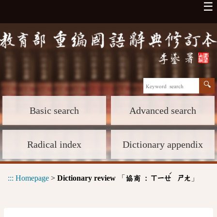
☰
Basic search
Advanced search
Radical index
Dictionary appendix
ˊ
:::
Homepage
>
Dictionary review
「
」
協商 :
ㄒㄧㄝ
ㄕㄤ