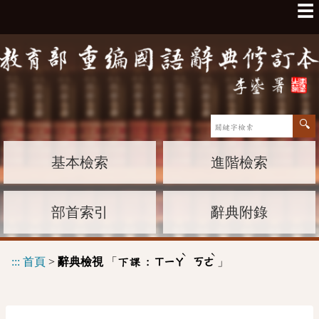
☰
基本檢索
進階檢索
部首索引
辭典附錄
ˋ
ˋ
:::
首頁
>
辭典檢視
「
」
下課 :
ㄒㄧㄚ
ㄎㄜ