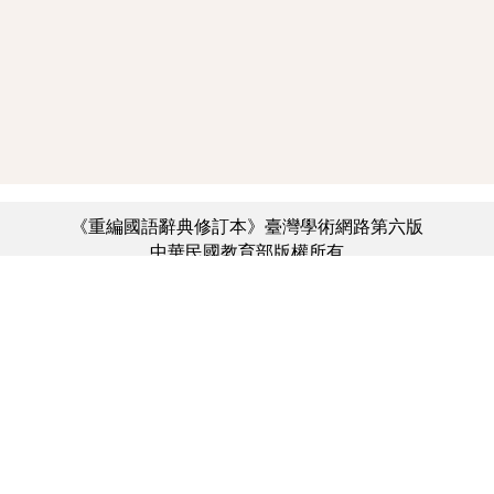
《重編國語辭典修訂本》臺灣學術網路第六版
中華民國教育部版權所有
:::
個資法及隱私聲明
|
辭典公眾授權網
|
意見交流
|
網網相連
三峽總院區地址：新北市三峽區三樹路2號、
︿
臺北院區地址：臺北市大安區和平東路一段179號、
臺中院區地址：臺中市豐原區師範街67號
電話總機：(02)7740-7890、
傳真：(02)7740-7064、
TANet VoIP：9009-7890