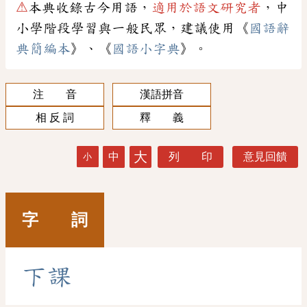
⚠
本典收錄古今用語，
適用於語文研究者
，中
小學階段學習與一般民眾，建議使用《
國語辭
典簡編本
》、《
國語小字典
》。
注 音
漢語拼音
相 反 詞
釋 義
大
中
列 印
意見回饋
小
字 詞
下
課