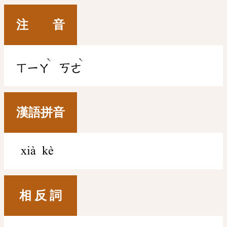
注 音
ˋ
ˋ
ㄒㄧㄚ
ㄎㄜ
漢語拼音
xià kè
相 反 詞