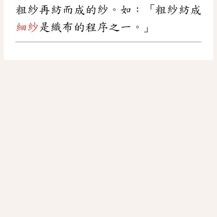
粗紗再紡而成的紗。如：「粗紗紡成
細紗
是織布的程序之一。」