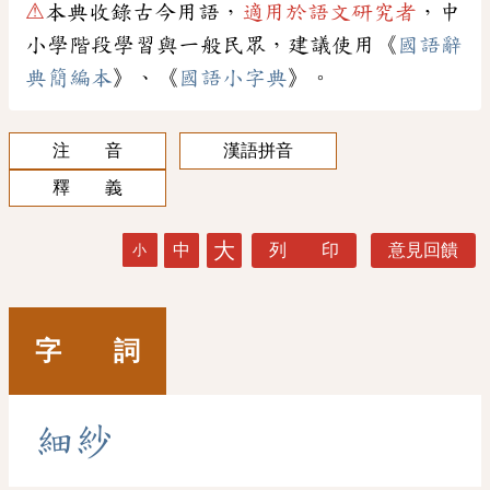
⚠
本典收錄古今用語，
適用於語文研究者
，中
小學階段學習與一般民眾，建議使用《
國語辭
典簡編本
》、《
國語小字典
》。
注 音
漢語拼音
釋 義
大
中
列 印
意見回饋
小
字 詞
細
紗