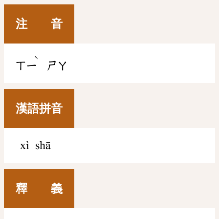
注 音
ˋ
ㄒㄧ
ㄕㄚ
漢語拼音
xì shā
釋 義