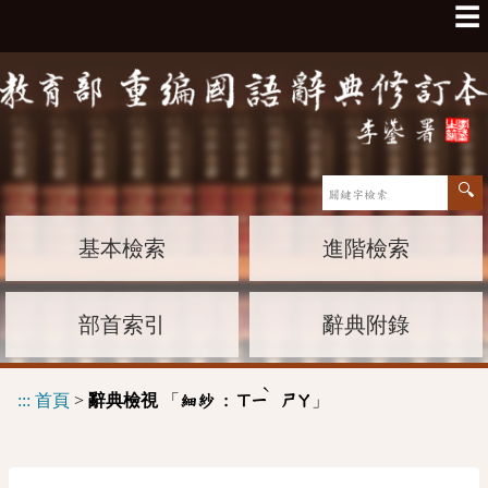
☰
基本檢索
進階檢索
部首索引
辭典附錄
ˋ
:::
首頁
>
辭典檢視
「
」
細紗 :
ㄒㄧ
ㄕㄚ