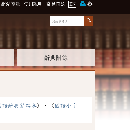
⚙️
網站導覽
使用說明
常見問題
EN
辭典附錄
國語辭典簡編本
》、《
國語小字