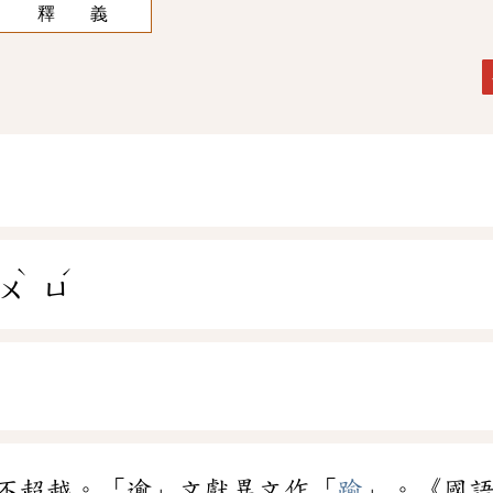
釋 義
ˋ
ˊ
ㄨ
ㄩ
不超越。「逾」文獻異文作「
踰
」。《國