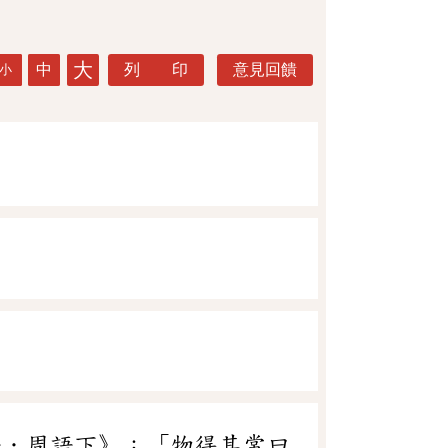
大
中
列 印
意見回饋
小
語．周語下》：「物得其常曰