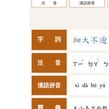
注 音
漢語拼音
細
大
不
逾
字 詞
ˋ
ˋ
注 音
ㄒㄧ
ㄉㄚ
ㄅ
漢語拼音
xì dà bù yú
釋 義
大小各方面都