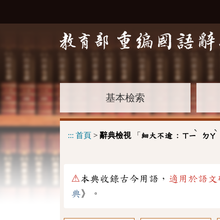
基本檢索
ˋ
ˋ
:::
首頁
>
辭典檢視
「
細大不逾 :
ㄒㄧ
ㄉㄚ
⚠
本典收錄古今用語，
適用於語文
典
》。