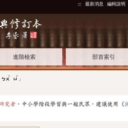
:::
最新消息
編輯說明
進階檢索
部首索引
ˋ
ˊ
」
ㄅㄨ
ㄩ
研究者
，中小學階段學習與一般民眾，建議使用《