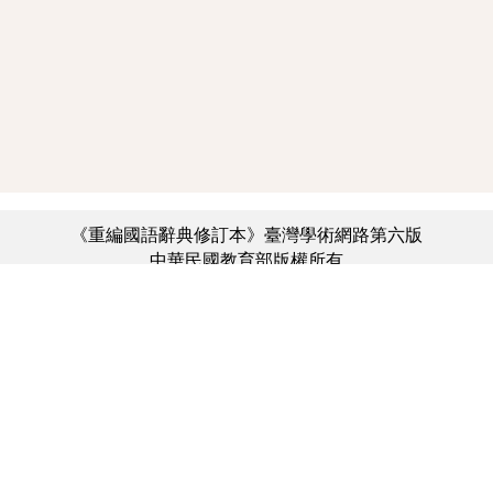
《重編國語辭典修訂本》臺灣學術網路第六版
中華民國教育部版權所有
:::
個資法及隱私聲明
|
辭典公眾授權網
|
意見交流
|
網網相連
三峽總院區地址：新北市三峽區三樹路2號、
︿
臺北院區地址：臺北市大安區和平東路一段179號、
臺中院區地址：臺中市豐原區師範街67號
電話總機：(02)7740-7890、
傳真：(02)7740-7064、
TANet VoIP：9009-7890