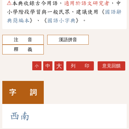
⚠
本典收錄古今用語，
適用於語文研究者
，中
小學階段學習與一般民眾，建議使用《
國語辭
典簡編本
》、《
國語小字典
》。
注 音
漢語拼音
釋 義
大
中
列 印
意見回饋
小
字 詞
西
南