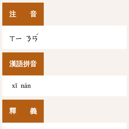
注 音
ˊ
ㄒㄧ
ㄋㄢ
漢語拼音
xī nán
釋 義