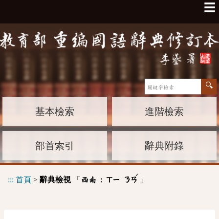
☰
基本檢索
進階檢索
部首索引
辭典附錄
ˊ
:::
首頁
>
辭典檢視
「
」
西南 :
ㄒㄧ
ㄋㄢ