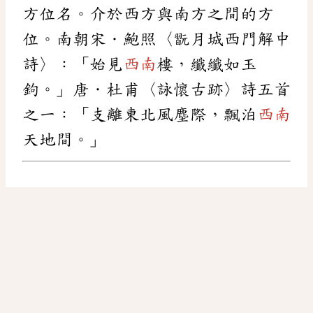
方位名。介於西方與南方之間的方
位。南朝宋．鮑照〈翫月城西門解中
詩〉：「始見
西南
樓，纖纖如玉
鉤。」唐．杜甫〈詠懷古跡〉詩五首
之一：「支離東北風塵際，飄泊
西南
天地間。」