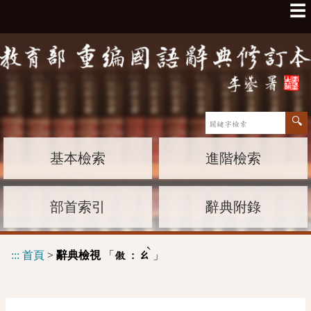
☰
基本檢索
進階檢索
部首索引
辭典附錄
ˋ
:::
首頁
>
辭典檢視
「
」
傲 :
ㄠ