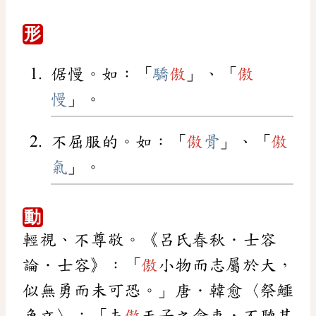
形
倨慢。如：「
驕
傲
」、「
傲
慢
」。
不屈服的。如：「
傲
骨
」、「
傲
氣
」。
動
輕視、不尊敬。《呂氏春秋．士容
論．士容》：「
傲
小物而志屬於大，
似無勇而未可恐。」唐．韓愈〈祭鱷