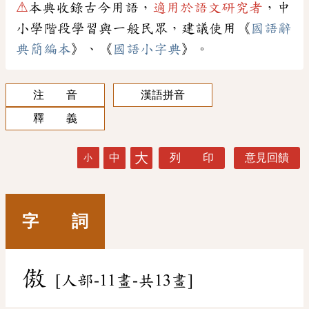
⚠
本典收錄古今用語，
適用於語文研究者
，中
小學階段學習與一般民眾，建議使用《
國語辭
典簡編本
》、《
國語小字典
》。
注 音
漢語拼音
釋 義
大
中
列 印
意見回饋
小
字 詞
傲
[人部-11畫-共13畫]