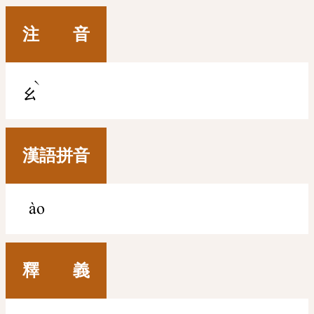
注 音
ˋ
ㄠ
漢語拼音
ào
釋 義