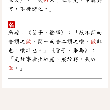
魚文〉：「夫
傲
天子之命吏，不聽其
言，不徙避之。」
名
急躁。《荀子．勸學》：「故不問而
告謂之
傲
，問一而告二謂之囋，
傲
非
也，囋非也。」《管子．乘馬》：
「是故事者生於慮，成於務，失於
傲
。」