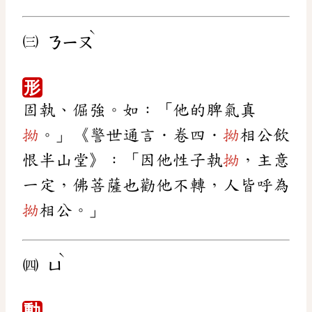
ˋ
㈢
ㄋㄧㄡ
形
固執、倔強。如：「他的脾氣真
拗
。」《警世通言．卷四．
拗
相公飲
恨半山堂》：「因他性子執
拗
，主意
一定，佛菩薩也勸他不轉，人皆呼為
拗
相公。」
ˋ
㈣
ㄩ
動