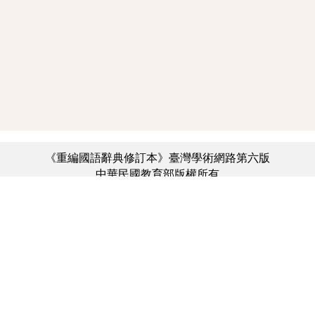
《重編國語辭典修訂本》臺灣學術網路第六版
中華民國教育部版權所有
:::
個資法及隱私聲明
|
辭典公眾授權網
|
意見交流
|
網網相連
三峽總院區地址：新北市三峽區三樹路2號、
︿
臺北院區地址：臺北市大安區和平東路一段179號、
臺中院區地址：臺中市豐原區師範街67號
電話總機：(02)7740-7890、