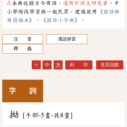
⚠
本典收錄古今用語，
適用於語文研究者
，中
小學階段學習與一般民眾，建議使用《
國語辭
典簡編本
》、《
國語小字典
》。
注 音
漢語拼音
釋 義
大
中
列 印
意見回饋
小
字 詞
拗
[手部-5畫-共8畫]