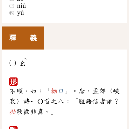
niù
yù
釋 義
ˋ
㈠
ㄠ
形
不順。如：「
拗
口
」。唐．孟郊〈峽
哀〉詩一〇首之八：「腥語信者誰？
拗
歌歡非真。」