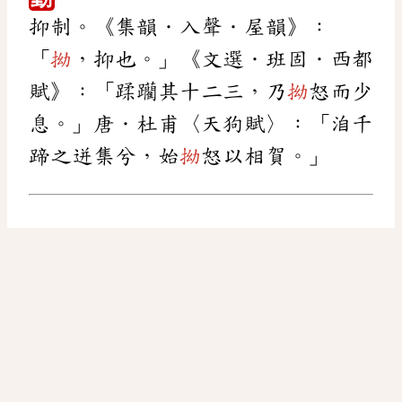
抑制。《集韻．入聲．屋韻》：
「
拗
，抑也。」《文選．班固．西都
賦》：「蹂躪其十二三，乃
拗
怒而少
息。」唐．杜甫〈天狗賦〉：「洎千
蹄之迸集兮，始
拗
怒以相賀。」