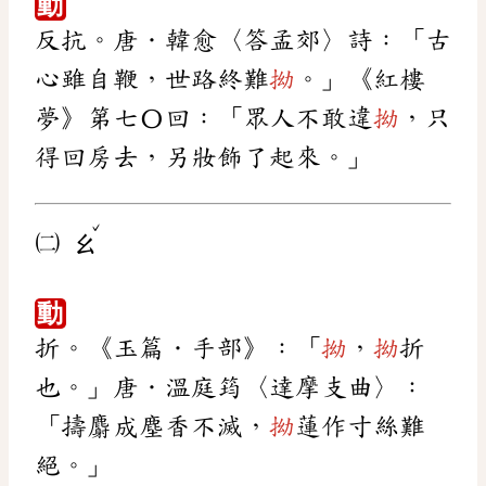
動
反抗。唐．韓愈〈答孟郊〉詩：「古
心雖自鞭，世路終難
拗
。」《紅樓
夢》第七〇回：「眾人不敢違
拗
，只
得回房去，另妝飾了起來。」
ˇ
㈡
ㄠ
動
折。《玉篇．手部》：「
拗
，
拗
折
也。」唐．溫庭筠〈達摩支曲〉：
「擣麝成塵香不滅，
拗
蓮作寸絲難
絕。」