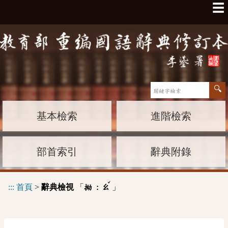
☰
基本檢索
進階檢索
部首索引
辭典附錄
ˇ
:::
首頁
>
辭典檢視
「
」
拗 :
ㄠ