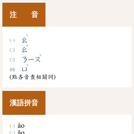
注 音
ˋ
ㄠ
ˇ
ㄠ
ˋ
ㄋㄧㄡ
ˋ
ㄩ
(點各音查相關詞)
漢語拼音
ào
ǎo