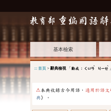
基本檢索
ˋ
ˋ
:::
首頁
>
辭典檢視
「
勸戒 :
ㄑㄩㄢ
ㄐㄧㄝ
⚠
本典收錄古今用語，
適用於語文
典
》。