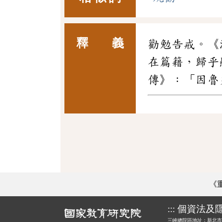
釋 義
勸勉告戒。《
在篇籍，歸乎
傳》：「因魯
《
:::
個資法及
三峽總院區地址：新北市