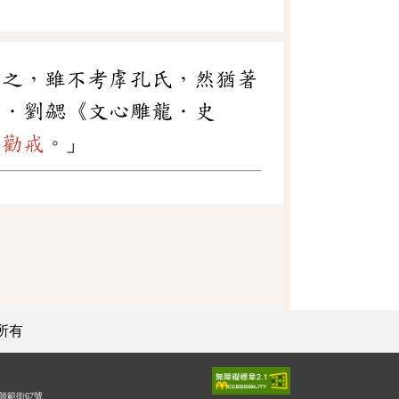
言之，雖不考虖孔氏，然猶著
梁．劉勰《文心雕龍．史
標
勸戒
。」
所有
師範街67號