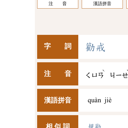
注 音
漢語拼音
勸
戒
字 詞
ˋ
注 音
ㄑㄩㄢ
ㄐㄧ
漢語拼音
quàn jiè
相 似 詞
規勸