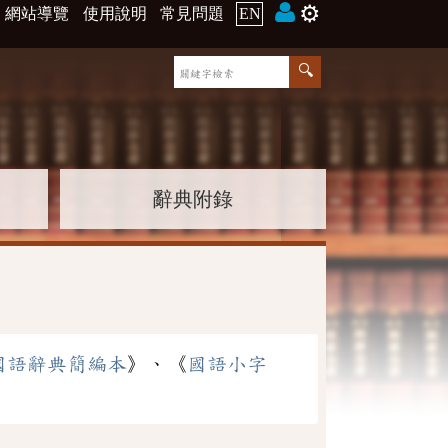
⚙️
網站導覽
使用說明
常見問題
EN
辭典附錄
國語辭典簡編本
》、《
國語小字