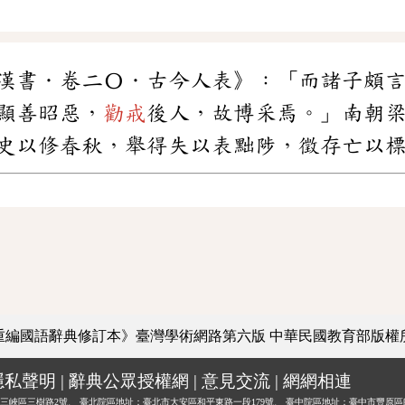
漢書．卷二〇．古今人表》：「而諸子頗
顯善昭惡，
勸戒
後人，故博采焉。」南朝
史以修春秋，舉得失以表黜陟，徵存亡以
重編國語辭典修訂本》臺灣學術網路第六版
中華民國教育部版權
隱私聲明
|
辭典公眾授權網
|
意見交流
|
網網相連
三峽區三樹路2號、
臺北院區地址：臺北市大安區和平東路一段179號、
臺中院區地址：臺中市豐原區