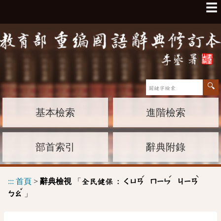
☰
基本檢索
進階檢索
部首索引
辭典附錄
ˊ
ˊ
ˋ
:::
首頁
>
辭典檢視
「
全民健保 :
ㄑㄩㄢ
ㄇㄧㄣ
ㄐㄧㄢ
ˇ
」
ㄅㄠ