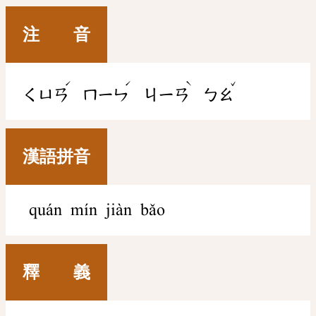
注 音
ˊ
ˊ
ˋ
ˇ
ㄑㄩㄢ
ㄇㄧㄣ
ㄐㄧㄢ
ㄅㄠ
漢語拼音
quán mín jiàn bǎo
釋 義