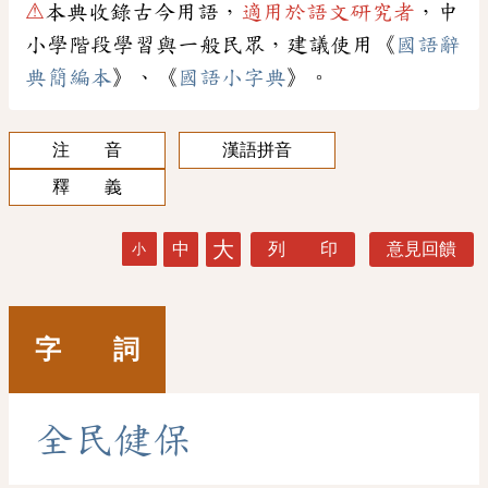
⚠
本典收錄古今用語，
適用於語文研究者
，中
小學階段學習與一般民眾，建議使用《
國語辭
典簡編本
》、《
國語小字典
》。
注 音
漢語拼音
釋 義
大
中
列 印
意見回饋
小
字 詞
全
民
健
保