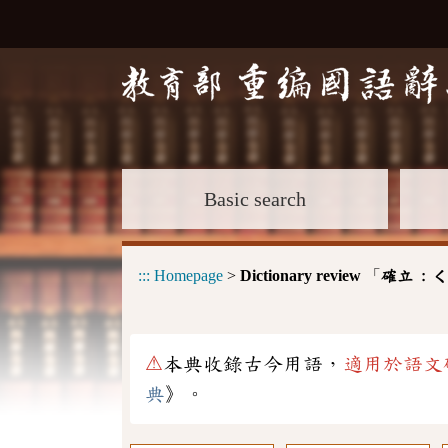
Basic search
:::
Homepage
>
Dictionary review
「
確立 :
ㄑ
⚠
本典收錄古今用語，
適用於語文
典
》。