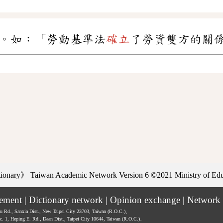
。如：「勞動基準法
確立
了勞資雙方的關
ctionary》
Taiwan Academic Network Version 6
©2021 Ministry of Educ
tement
|
Dictionary network
|
Opinion exchange
|
Network 
hu Rd., Sanxia Dist., New Taipei City 23703, Taiwan (R.O.C.)、
ec. 1, Heping E. Rd., Daan Dist., Taipei City 10644, Taiwan (R.O.C.)、