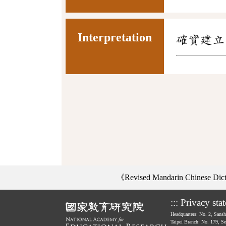
Interpretation
確實建立
《Revised Mandarin Chinese Di
:::
Privacy sta
Headquarters: No. 2, Sans
Taipei Branch: No. 179, S