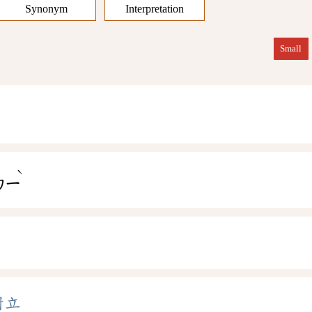
Synonym
Interpretation
Small
ˋ
ㄌㄧ
樹立