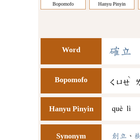
Bopomofo
Hanyu Pinyin
Word
確
立
ˋ
Bopomofo
ㄑㄩㄝ
Hanyu Pinyin
què lì
Synonym
創立
、