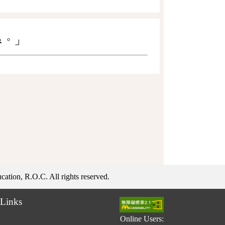
係。」
ation, R.O.C. All rights reserved.
Links
Online Users: