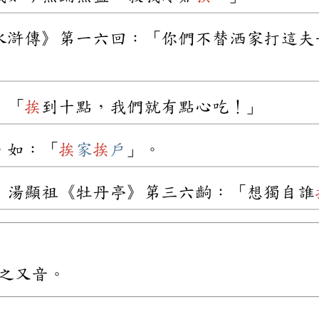
水滸傳》第一六回：「你們不替洒家打這夫
：「
挨
到十點，我們就有點心吃！」
。如：「
挨
家
挨
戶
」。
．湯顯祖《牡丹亭》第三六齣：「想獨自誰
.6.之又音。