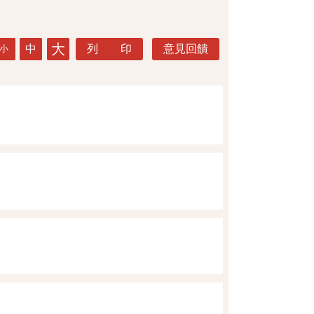
大
中
列 印
意見回饋
小