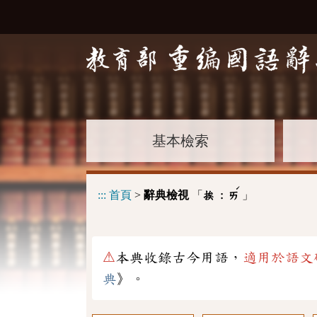
基本檢索
ˊ
:::
首頁
>
辭典檢視
「
」
挨 :
ㄞ
⚠
本典收錄古今用語，
適用於語文
典
》。