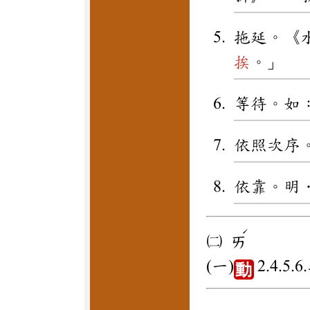
拖延。《
挨
。」
等待。如
依照次序
依靠。明
ˊ
㈡
ㄞ
(一)
2.4.5
動