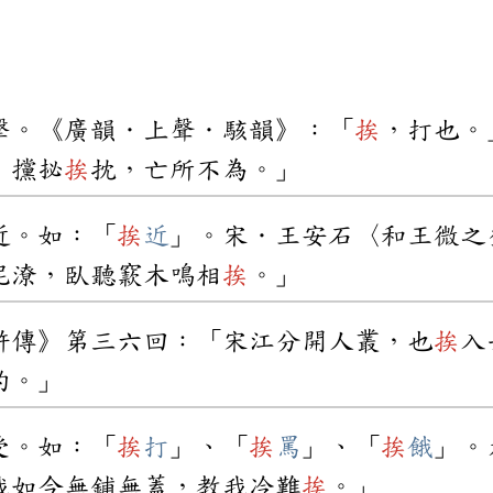
擊。《廣韻．上聲．駭韻》：「
挨
，打也。
，攩㧙
挨
抌，亡所不為。」
近。如：「
挨
近
」。宋．王安石〈和王微之
泥潦，臥聽窾木鳴相
挨
。」
滸傳》第三六回：「宋江分開人叢，也
挨
入
的。」
受。如：「
挨
打
」、「
挨
罵
」、「
挨
餓
」。
我如今無鋪無蓋，教我冷難
挨
。」