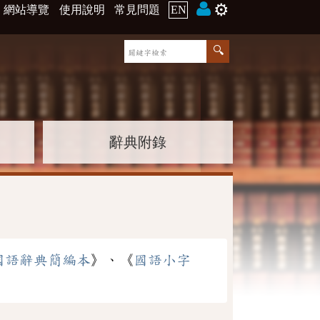
⚙️
網站導覽
使用說明
常見問題
EN
辭典附錄
國語辭典簡編本
》、《
國語小字