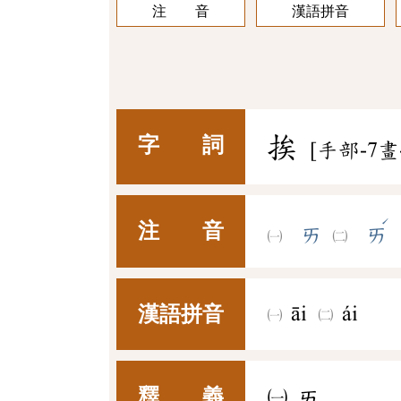
注 音
漢語拼音
挨
字 詞
[手部-7畫
ˊ
注 音
ㄞ
ㄞ
漢語拼音
āi
ái
釋 義
㈠
ㄞ