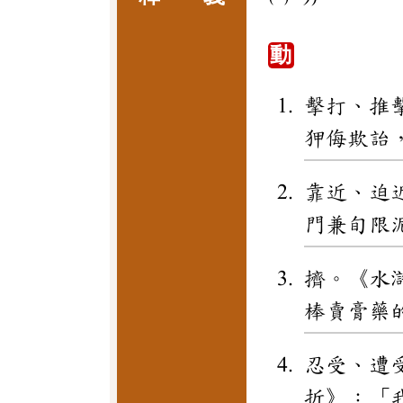
動
擊打、推
狎侮欺詒
靠近、迫
門兼旬限
擠。《水
棒賣膏藥
忍受、遭
折》：「