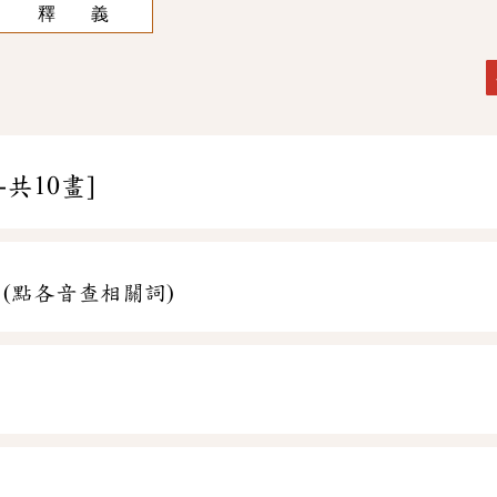
釋 義
-共10畫]
(點各音查相關詞)