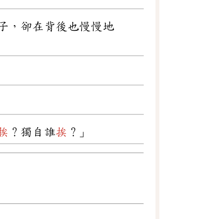
子，卻在背後也慢慢地
挨
？獨自誰
挨
？」