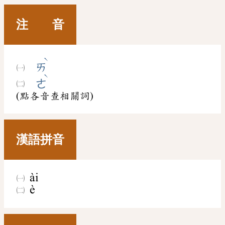
注 音
ˋ
ㄞ
ˋ
ㄜ
(點各音查相關詞)
漢語拼音
ài
è