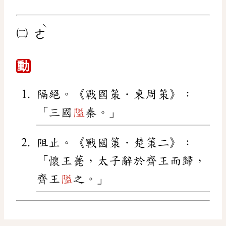
ˋ
㈡
ㄜ
動
隔絕。《戰國策．東周策》：
「三國
隘
秦。」
阻止。《戰國策．楚策二》：
「懷王薨，太子辭於齊王而歸，
齊王
隘
之。」