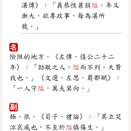
湛傳》：「義恭性甚狷
隘
，年又
漸大，欲專政事，每為湛所
裁。」
名
險阻的地方。《左傳．僖公二十二
年》：「勍敵之人，
隘
而不列，天贊
我也。」《文選．左思．蜀都賦》：
「一人守
隘
，萬夫莫向。」
副
極、很。《荀子．禮論》：「其立哭
泣哀戚也，不至於
隘
懾傷生。」