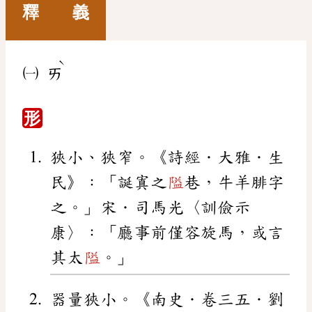
釋 義
ˋ
㈠
ㄞ
形
狹小、狹窄。《詩經．大雅．生
民》：「誕寘之
隘
巷，牛羊腓字
之。」宋．司馬光〈訓儉示
康〉：「廳事前僅容旋馬，或言
其太
隘
。」
器量狹小。《南史．卷三五．劉