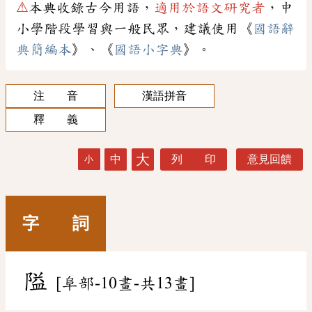
⚠
本典收錄古今用語，
適用於語文研究者
，中
小學階段學習與一般民眾，建議使用《
國語辭
典簡編本
》、《
國語小字典
》。
注 音
漢語拼音
釋 義
大
中
列 印
意見回饋
小
字 詞
隘
[阜部-10畫-共13畫]