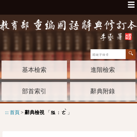
☰
基本檢索
進階檢索
部首索引
辭典附錄
ˋ
:::
首頁
>
辭典檢視
「
」
隘 :
ㄜ