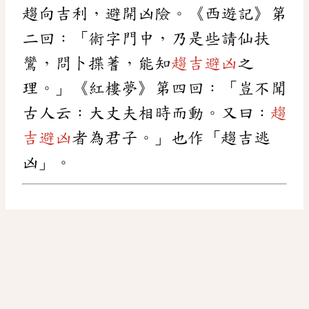
趨向吉利，避開凶險。《西遊記》第
二回：「術字門中，乃是些請仙扶
鸞，問卜揲蓍，能知
趨吉避凶
之
理。」《紅樓夢》第四回：「豈不聞
古人云：大丈夫相時而動。又曰：
趨
吉避凶
者為君子。」也作「趨吉逃
凶」。