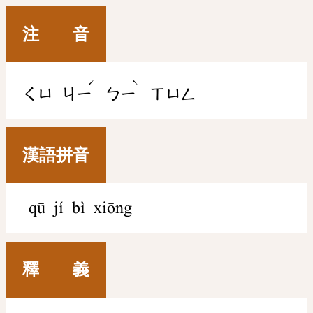
注 音
ˊ
ˋ
ㄑㄩ
ㄐㄧ
ㄅㄧ
ㄒㄩㄥ
漢語拼音
qū jí bì xiōng
釋 義