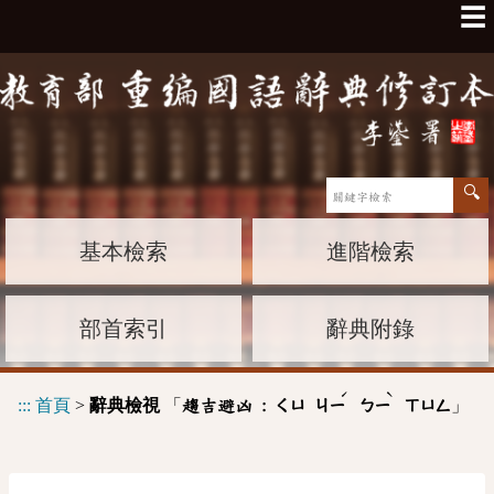
☰
基本檢索
進階檢索
部首索引
辭典附錄
ˊ
ˋ
:::
首頁
>
辭典檢視
「
」
趨吉避凶 :
ㄑㄩ
ㄐㄧ
ㄅㄧ
ㄒㄩㄥ