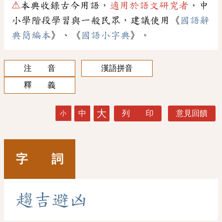
⚠
本典收錄古今用語，
適用於語文研究者
，中
小學階段學習與一般民眾，建議使用《
國語辭
典簡編本
》、《
國語小字典
》。
注 音
漢語拼音
釋 義
大
中
列 印
意見回饋
小
字 詞
趨
吉
避
凶