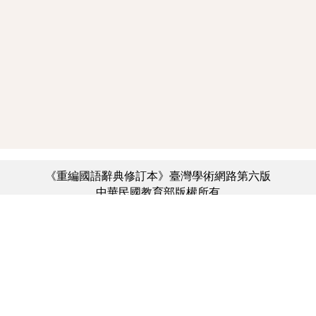
《重編國語辭典修訂本》臺灣學術網路第六版
中華民國教育部版權所有
:::
個資法及隱私聲明
|
辭典公眾授權網
|
意見交流
|
網網相連
三峽總院區地址：新北市三峽區三樹路2號、
︿
臺北院區地址：臺北市大安區和平東路一段179號、