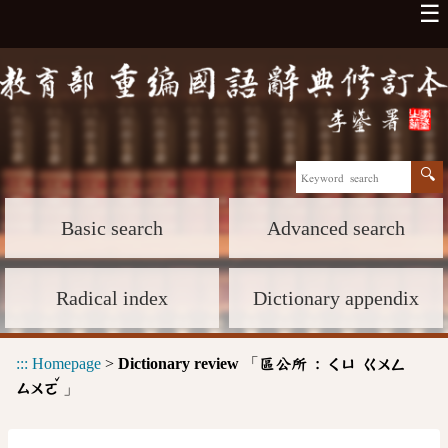
☰
Basic search
Advanced search
Radical index
Dictionary appendix
:::
Homepage
>
Dictionary review
「
區公所 :
ㄑㄩ
ㄍㄨㄥ
ˇ
」
ㄙㄨㄛ