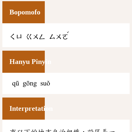
Bopomofo
ˇ
ㄑㄩ
ㄍㄨㄥ
ㄙㄨㄛ
Hanyu Pinyin
qū gōng suǒ
Interpretation
市以下的地方自治組織，設區長一