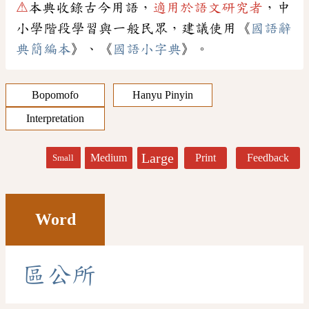
⚠
本典收錄古今用語，
適用於語文研究者
，中
小學階段學習與一般民眾，建議使用《
國語辭
典簡編本
》、《
國語小字典
》。
Bopomofo
Hanyu Pinyin
Interpretation
Large
Medium
Print
Feedback
Small
Word
區
公
所