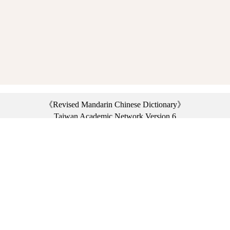
《Revised Mandarin Chinese Dictionary》
Taiwan Academic Network Version 6
©2021 Ministry of Education, R.O.C. All rights reserved.
︿
:::
Privacy statement
|
Dictionary network
|
Opinion exchange
|
Network Links
Headquarters: No. 2, Sanshu Rd., Sanxia Dist., New Taipei City 23703, Taiwan
(R.O.C.)、