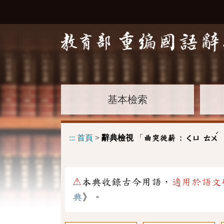
基本檢索
ˊ
:::
首頁
>
辭典檢視
「
曲突徙薪 :
ㄑㄩ
ㄊㄨ
⚠
本典收錄古今用語，
適用於語文
典
》。