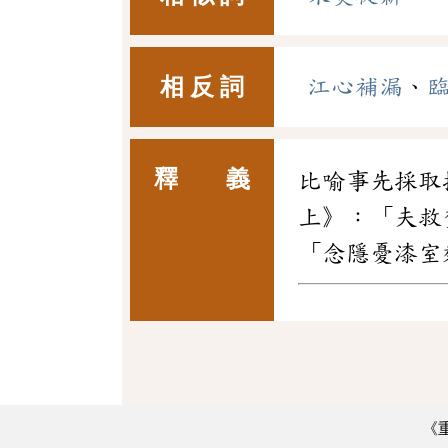
相 反 詞
江心補漏
、
釋 義
比喻事先採取
上》：「夫救
「念隱憂漆室
《