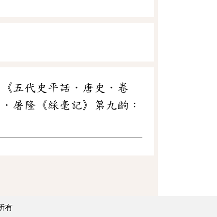
。《五代史平話．唐史．卷
明．屠隆《綵毫記》第九齣：
所有