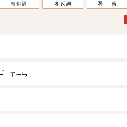
相 似 詞
相 反 詞
釋 義
ˇ
ㄧ
ㄒㄧㄣ