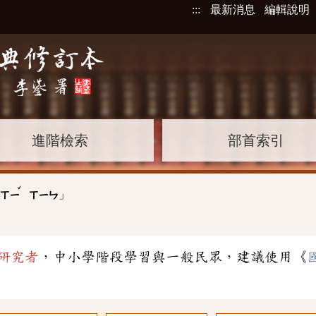
:::
最新消息
編輯說明
進階檢索
部首索引
ˇ
」
ㄒㄧ
ㄒㄧㄣ
研究者
，中小學階段學習與一般民眾，建議使用《