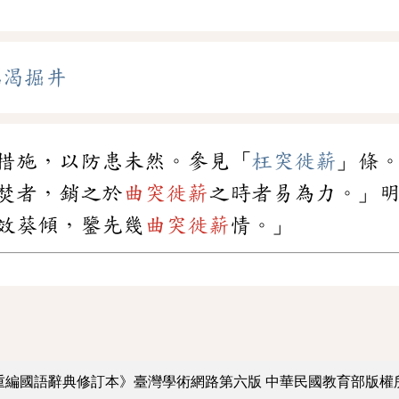
臨渴掘井
措施，以防患未然。參見「
枉突徙薪
」條
焚者，銷之於
曲突徙薪
之時者易為力。」
效葵傾，鑒先幾
曲突徙薪
情。」
重編國語辭典修訂本》臺灣學術網路第六版
中華民國教育部版權