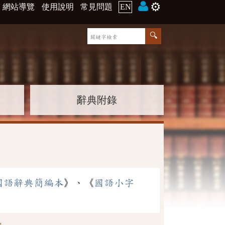
⚙️
網站導覽
使用說明
常見問題
EN
辭典附錄
國語辭典簡編本
》、《
國語小字