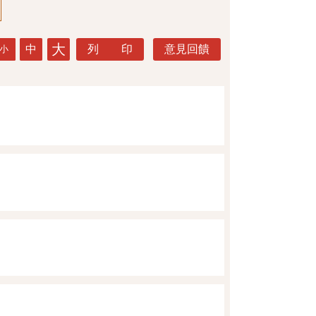
大
中
列 印
意見回饋
小