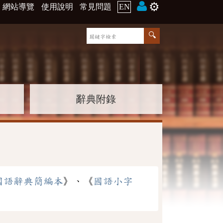
⚙️
網站導覽
使用說明
常見問題
EN
辭典附錄
國語辭典簡編本
》、《
國語小字