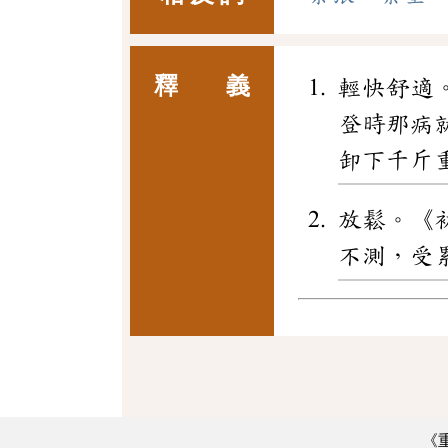
釋 義
輕快舒適
登時那病
卸下千斤
放鬆。《
不測，受
《