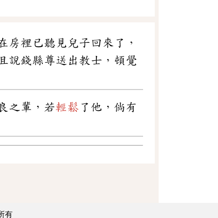
在房裡已聽見兒子回來了，
且說錢縣尊送出教士，頓覺
良之輩，若
輕鬆
了他，倘有
所有