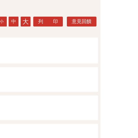
大
中
列 印
意見回饋
小