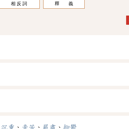
相 反 詞
釋 義
、
沉重
、
辛苦
、
嚴肅
、
抑鬱