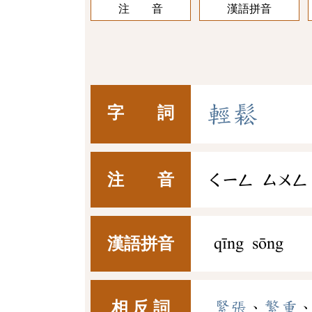
注 音
漢語拼音
輕
鬆
字 詞
注 音
ㄑㄧㄥ
ㄙㄨㄥ
漢語拼音
qīng sōng
相 反 詞
緊張
、
繁重