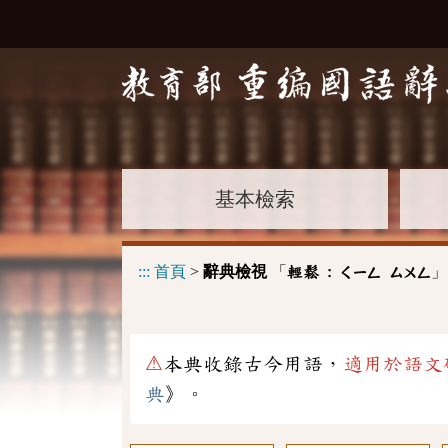
基本檢索
:::
首頁
>
辭典檢視
「
」
輕鬆 :
ㄑㄧㄥ
ㄙㄨㄥ
⚠
本典收錄古今用語，
適用於語文
典
》。